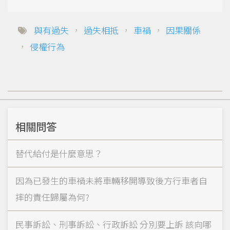
與有過失
，
過失相抵
，
車禍
，
因果關係
，
侵權行為
相關問答
替代給付是什麼意思？
因為已發生的車禍未將車輛移開導致後方行車者自
摔的責任歸屬為何?
民事訴訟、刑事訴訟、行政訴訟 分別要上訴 該向哪