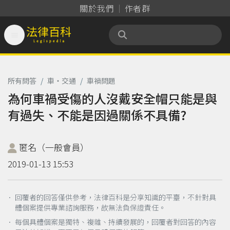
關於我們
作者群

法律百科 Legispedia
所有問答
/
車‧交通
/
車禍問題
為何車禍受傷的人沒戴安全帽只能是與
有過失、不能是因過關係不具備?
匿名（一般會員）
2019-01-13 15:53
． 回覆者的回答僅供參考，法律百科是分享知識的平臺，不針對具
體個案提供專業諮詢服務，故無法負保證責任。
． 每個具體個案是獨特、複雜、持續發展的，回覆者對回答的內容