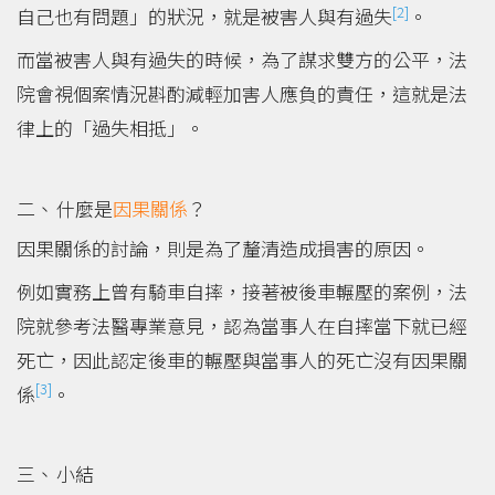
[2]
自己也有問題」的狀況，就是被害人與有過失
。
而當被害人與有過失的時候，為了謀求雙方的公平，法
院會視個案情況斟酌減輕加害人應負的責任，這就是法
律上的「過失相抵」。
什麼是
因果關係
？
因果關係的討論，則是為了釐清造成損害的原因。
例如實務上曾有騎車自摔，接著被後車輾壓的案例，法
院就參考法醫專業意見，認為當事人在自摔當下就已經
死亡，因此認定後車的輾壓與當事人的死亡沒有因果關
[3]
係
。
小結