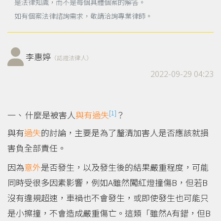
是法律知識，而不是每個具體個案的解答。
如有個案法律諮詢需求，敬請洽詢專業律師。
李惠婷
（認證法律人）
2022-09-29 04:23
[1]
什麼是被害人
與有過失
？
與有
過失
的討論，主要是為了釐清加害人是否應該就損
害負全部責任。
因為
意外
是否發生，以及發生後的結果嚴重程度，可能
同時受很多因素影響，例如A雖然闖紅燈撞傷B，但若B
沒有違規超速，車禍也不會發生，或即使發生也可能只
是小擦撞，不會造成嚴重傷亡。這類「雖然A有錯，但B