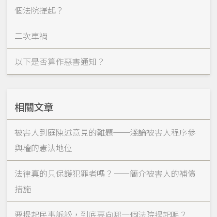
個法院提起？
二次車禍
以下是否算作惡害通知？
相關文章
被害人到庭陳述意見的難題──淺論被害人程序參
與權的憲法地位
法律真的只保護犯罪者嗎？——簡介被害人的補償
措施
要提起民事訴訟，到底要向哪一個法院提起呢？