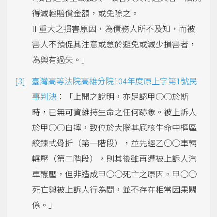
得減輕賠償金額，或免除之。
II 重大之損害原因，為債務人所不及知，而被
害人不預促其注意或怠於避免或減少損害者，
為與有過失。」
臺灣高等法院高雄分院104年度原上字第1號民
事判決
：「上開之說明，亦足認甲○○於斯
時，已無可資維持生命之任何跡象。被上訴人
於甲○○自摔，致位於大腦基底核生命中樞區
絞鍊式骨折（第一階段），並先經乙○○車輛
輾壓（第二階段），則其後雖再遭被上訴人汽
車輾壓，但非造成甲○○死亡之原因。甲○○
死亡與被上訴人行為間，並不存在相當因果關
係。」