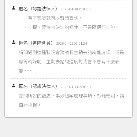

匿名（認證法律人）
2026-04-10 15:07:05
一、有了案號就可以聲請查詢。
二、拘提，要符合法定的條件，不是隨便可拘的。

匿名（進階會員）
2026-04-13 03:51:24
請問遇到這種狀況會建議我主動去諮詢進度嗎，或是
靜等就好呢，主動去諮詢進度對我會不會有什麼影
響⋯⋯

匿名（認證法律人）
2026-04-13 09:01:11
提問所說的顧慮，事涉個案處理事項，恕難預測，請
自行抉擇。