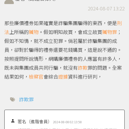
2024-08-07 13:22
那些廉價禮劵如果確實是詐騙集團騙得的東西，便是
刑
法
上所稱的
贓物
。假如明知故買，會成立故買
贓物罪
；
假如不知情，就不成立犯罪。倘若屬於詐騙集團的成
員，卻對於騙得的禮劵還要花錢購買，這是說不通的。
按照提問所說情形，網購廉價禮劵的人應當有許多人，
既未與集團成員共同行騙，就沒有
詐欺
罪的問題。全案
結果如何，
檢察官
會綜合
證據
資料進行研判，
詐欺罪

匿名（進階會員）
2024-08-08 02:13:58