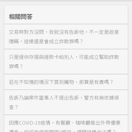
相關問答
交易時對方沒問，我就沒有告訴他，不一定是故意
隱瞞，這樣還是會成立詐欺罪嗎？
只是提供存摺與提款卡給別人，可能成立幫助詐欺
罪嗎？
若在不知情的情況下買到贓物，那算是有責嗎？
告訴乃論案件當事人不提出告訴，警方有無依據偵
查？
因應COVID-19疫情，有餐廳、咖啡廳推出外帶優惠
禮券，但設定使用期限2個月，請問這樣合法嗎？