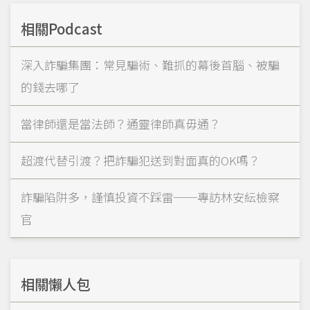
相關Podcast
深入詐騙集團：常見騙術、難抓的幕後首腦、被騙
的錢去哪了
當律師還是當法師？通靈律師真毋通？
超渡代替引渡？把詐騙犯送到對面真的OK嗎？
詐騙陷阱多，謹慎投資不踩雷──專訪林安紜檢察
官
相關懶人包