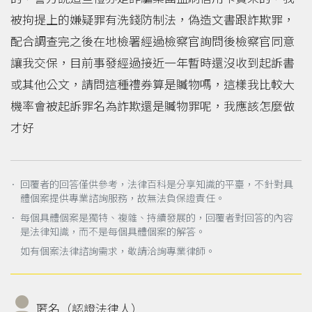
被拘提上的嫌疑罪有洗錢防制法，偽造文書跟詐欺罪，
配合調查完之後在地檢署經過檢察官詢問後檢察官同意
讓我交保，目前事發經過接近一年暫時還沒收到起訴書
或其他公文，請問這種禮券算是贓物嗎，這樣我比較大
機率會被起訴罪名為詐欺還是贓物罪呢，我應該怎麼做
才好
． 回覆者的回答僅供參考，法律百科是分享知識的平臺，不針對具
體個案提供專業諮詢服務，故無法負保證責任。
． 每個具體個案是獨特、複雜、持續發展的，回覆者對回答的內容
是法律知識，而不是每個具體個案的解答。
如有個案法律諮詢需求，敬請洽詢專業律師。
匿名（認證法律人）