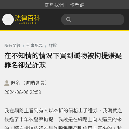
關於我們
作者群

法律百科 Legispedia
所有問答
/
刑事犯罪
/
詐欺
在不知情的情況下買到贓物被拘提嫌疑
罪名卻是詐欺
匿名（進階會員）
2024-08-06 22:59
我在網路上看到有人以85折的價格出手禮券，我消費之
後過了半年被警察拘提，我說是在網路上向人購買的來
的，警方說這些禮券是詐騙集團盜刷信用卡買來的，我