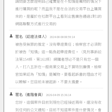
請問要怎麼證明自己確實是在不知情是贓物的情況下
進行購買的呢？而且我不是在合法的交易平台上購買
來的，是屬於在社群平台上看到出售廣告通過1對1的
網路聯繫方式進行交易的

匿名（認證法律人）
2024-08-08 08:59:14
被告受無罪的推定，沒有舉證責任；檢察官才必須對
於被告「知情」這一點負起舉證責任。（見刑事訴訟
法第154條、第161條）網購者想必不是只有您一個
人，打八五折在一般商業交易上不算特別廉價，檢察
官如果認為「知情」是贓物，要看起訴書的理由才可
以瞭解。您目前未被起訴，不要太擔憂。

匿名（進階會員）
2026-04-09 15:36:14
您好，這個案件目前到現在已經接近兩年，還沒有收
到任何的公文通知，目前不知道案件是什麼情況，會