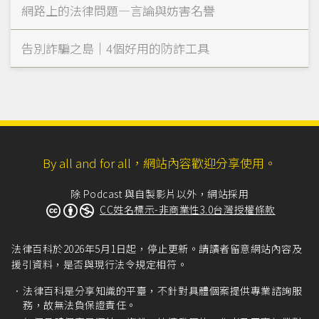
網路上的法律問題—言論與妨害名譽
告別詐騙之島｜4個好用的防詐工具
By all and for all，網站內容歡迎分享使用。
除 Podcast 與自製影片以外，網站採用
CC姓名標示-非商業性3.0台灣授權條款
法律百科於2026年5月1日起，停止更新。請讀者留意網站內容及
援引資料，是否與現行法令規定相符。
法律百科是分享知識的平臺，不針對具體個案提供專業諮詢服
務，故無法負保證責任。