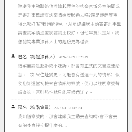
建議我主動聯絡偵辦這起案件的檢察官辦公室詢問或
是寄刑事聲請查詢案情進度狀過去嗎?還是靜靜等待
得比較好呢?我詢問過AI，AI是建議我主動寄寄刑事聲
請查詢案情進度狀諮詢比較好，但他畢竟只是AI，我
想諮詢專業法律人士的經驗更為穩妥

匿名（認證法律人）
2026-04-09 16:20:49
結案無論是起訴或不起訴，都會有正式的文書送達給
您。（如果住址變更，可能會有送達不到的情形）假
使您知道當初檢察官偵訊的案號，便可以註明案號聲
請查詢。否則恐怕就只能等候通知了。

匿名（進階會員）
2026-04-10 14:52:41
我知道案號的，那會建議我主動去查詢嗎?會不會去
查詢後直接拘提什麼的....