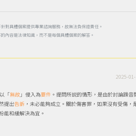
不針對具體個案提供專業諮詢服務，故無法負保證責任。
答的內容是法律知識，而不是每個具體個案的解答。
2025-01-
須以「
無故
」侵入為
要件
。提問所説的情形，是由於討論躁音
然提出
告訴
，未必能夠成立。關於傷害罪，如果沒有受傷，
盼能和緩解決為宜。