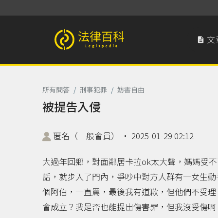
文

法律百科 Legispedia
所有問答
/
刑事犯罪
/
妨害自由
被提告入侵
匿名（一般會員）
‧
2025-01-29 02:12
大過年回鄉，對面鄰居卡拉ok太大聲，媽媽受
話，就步入了門內，爭吵中對方人群有一女生動
個阿伯，一直罵，最後我有道歉，但他們不受理
會成立？我是否也能提出傷害罪，但我沒受傷啊