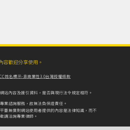
ll，網站內容歡迎分享使用。
CC姓名標示-非商業性3.0台灣授權條款
留意網站內容及援引資料，是否與現行法令規定相符。
專業諮詢服務，故無法負保證責任。
平臺無償對網站使用者提供的內容是法律知識，而不
敬請洽詢專業律師。