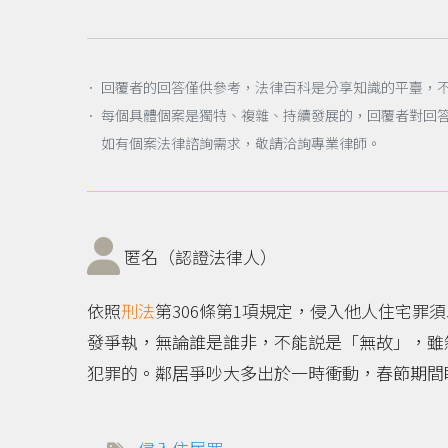
． 回覆者的回答僅供參考，法律百科是分享知識的平臺，
． 每個具體個案是獨特、複雜、持續發展的，回覆者對回
如有個案法律諮詢需求，敬請洽詢專業律師。
匿名（認證法律人）
依照
刑法
第306條第1項規定，侵入他人住宅罪
發爭執，無論誰是誰非，不能説是「無故」，雖
犯罪的。鄰居爭吵大多出於一時衝動，春節期間