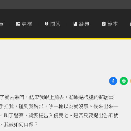
章
專欄
問答
辭典
範本




不了就去敲門，結果我跟上前去，想跟站很遠的鄰居談
手推我，碰到我胸部，吵一輪以為就沒事。後來出來一
。叫了警察，說要提告入侵民宅。是否只要提出告訴就
，我該如何自保？