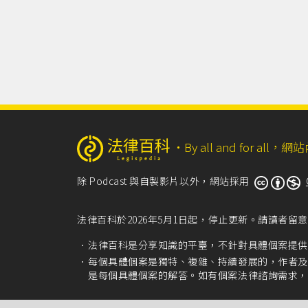
‧
By all and for a
除 Podcast 與自製影片以外，網站採用
法律百科於2026年5月1日起，停止更新。請讀者
法律百科是分享知識的平臺，不針對具體個案提供
每個具體個案是獨特、複雜、持續發展的，作者及
是每個具體個案的解答。如有個案法律諮詢需求，