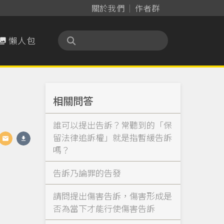
關於我們
作者群
懶人包

相關問答
誰可以提出告訴？常聽到的「保
留法律追訴權」就是指暫緩告訴
嗎？
告訴乃論罪的告發
請問提出傷害告訴，傷害形成是
否為當下才能行使傷害告訴