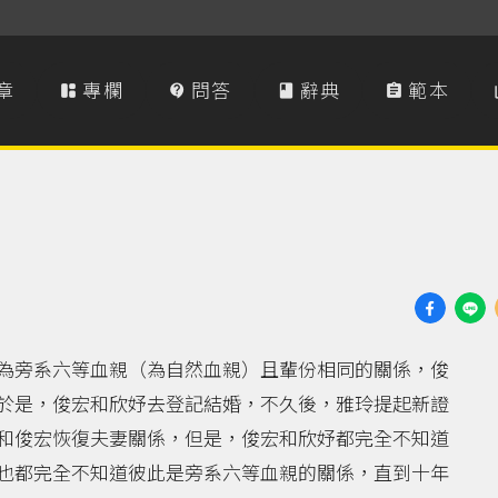
章
專欄
問答
辭典
範本




為旁系六等血親（為自然血親）且輩份相同的關係，俊
於是，俊宏和欣妤去登記結婚，不久後，雅玲提起新證
和俊宏恢復夫妻關係，但是，俊宏和欣妤都完全不知道
也都完全不知道彼此是旁系六等血親的關係，直到十年