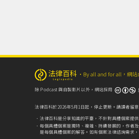
‧
By all and for a
除 Podcast 與自製影片以外，網站採用
法律百科於2026年5月1日起，停止更新。請讀者
法律百科是分享知識的平臺，不針對具體個案提供
每個具體個案是獨特、複雜、持續發展的，作者及
是每個具體個案的解答。如有個案法律諮詢需求，