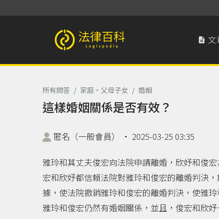
文

法律百科 Legispedia
所有問答
/
家庭‧父母子女
/
婚姻
這樣婚姻關係是否有效？
匿名（一般會員）
‧
2025-03-25 03:35
雅玲和其丈夫俊宏向法院申請離婚，欣妤和俊宏
宏和欣妤都信賴法院對雅玲和俊宏的離婚判決，
據，使法院撤銷雅玲和俊宏的離婚判決，使雅玲
雅玲和俊宏仍然有婚姻關係，並且，俊宏和欣妤