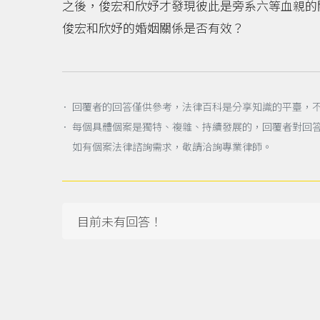
之後，俊宏和欣妤才發現彼此是旁系六等血親的
俊宏和欣妤的婚姻關係是否有效？
． 回覆者的回答僅供參考，法律百科是分享知識的平臺，
． 每個具體個案是獨特、複雜、持續發展的，回覆者對回
如有個案法律諮詢需求，敬請洽詢專業律師。
目前未有回答！