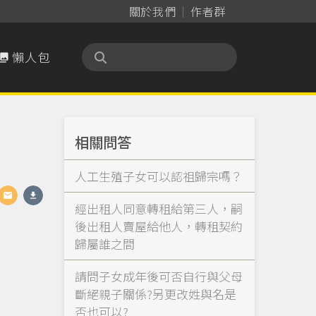
關於我們
作者群
懶人包

相關問答
人工生殖子女可以認祖歸宗嗎？
經出租人同意轉租給第三人，嗣
後出租人賣屋給他人，轉租契約
歸屬誰之間
請問子女成年後可否自行與父母
斷絕親子關係?另更改姓與名是
否也可以?