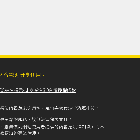
ll，網站內容歡迎分享使用。
CC姓名標示-非商業性3.0台灣授權條款
留意網站內容及援引資料，是否與現行法令規定相符。
專業諮詢服務，故無法負保證責任。
平臺無償對網站使用者提供的內容是法律知識，而不
敬請洽詢專業律師。