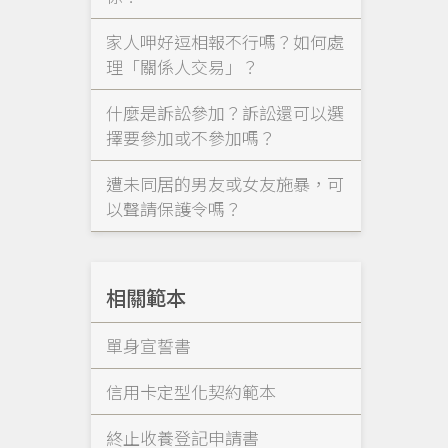
家人呷好逗相報不行嗎？如何處
理「關係人交易」？
什麼是訴訟參加？訴訟還可以選
擇要參加或不參加嗎？
遭未同居的男友或女友施暴，可
以聲請保護令嗎？
相關範本
單身宣誓書
信用卡定型化契約範本
終止收養登記申請書