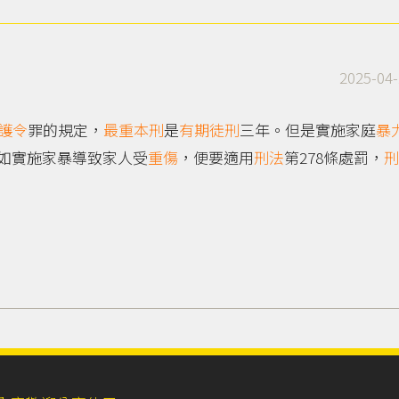
2025-04-
護令
罪的規定，
最重本刑
是
有期徒刑
三年。但是實施家庭
暴
如實施家暴導致家人受
重傷
，便要適用
刑法
第278條處罰，
刑