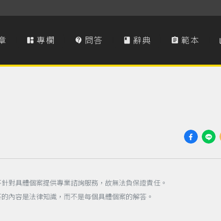
章
專欄
問答
辭典
範本




不針對具體個案提供專業諮詢服務，故無法負保證責任。
答的內容是法律知識，而不是每個具體個案的解答。