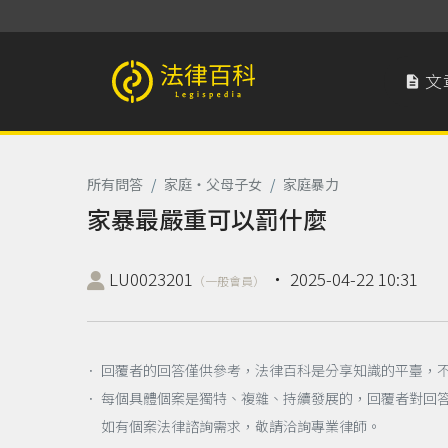
文

法律百科 Legispedia
所有問答
/
家庭‧父母子女
/
家庭暴力
家暴最嚴重可以罰什麼
LU0023201
‧
2025-04-22 10:31
（一般會員）
． 回覆者的回答僅供參考，法律百科是分享知識的平臺，
． 每個具體個案是獨特、複雜、持續發展的，回覆者對回
如有個案法律諮詢需求，敬請洽詢專業律師。