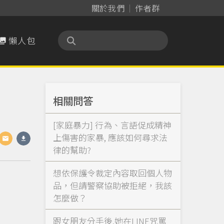
關於我們
作者群
懶人包

相關問答
[家庭暴力] 行為、言語促成精神
上傷害的家暴, 應該如何尋求法
律的幫助?
想依保護令裁定內容取回個人物
品，但請警察協助被拒絕，我該
怎麼做？
跟女朋友分手後,她在LINE咒罵