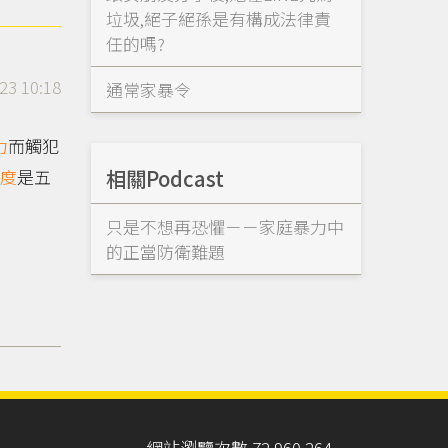
垃圾,絕子絕孫是有構成法律責
任的嗎?
23 10:18
通常家暴令
力
而觸犯
相關Podcast
度
是五
只是不想再恐懼－－家庭暴力中
的正當防衛難題
網站瀏覽次數 72,960,264