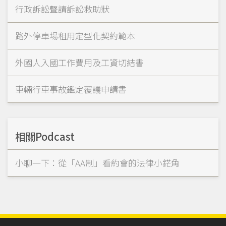
行政訴訟聲請訴訟救助狀
路外停車場租用定型化契約範本
外國人入國工作費用及工資切結書
車輛行車事故鑑定覆議申請書
相關Podcast
小聊一下：從「AA制」看約會的法律小鋩角