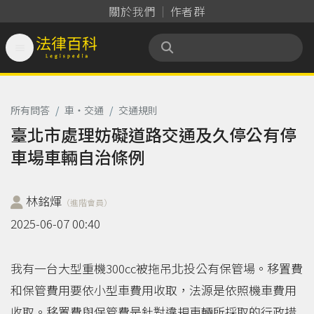
關於我們
作者群

法律百科 Legispedia
所有問答
/
車‧交通
/
交通規則
臺北市處理妨礙道路交通及久停公有停
車場車輛自治條例
林銘煇
（進階會員）
2025-06-07 00:40
我有一台大型重機300cc被拖吊北投公有保管場。移置費
和保管費用要依小型車費用收取，法源是依照機車費用
收取。移置費與保管費是針對違規車輛所採取的行政措