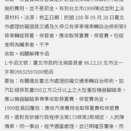
施的費用，並不是罰金。有到台北市1999陳述並附上法
源材料。法源：修正日期：民國 108 年 05 月 28 日臺北
市處理妨礙道路交通及久停公有停車場車輛自治條例第9
條車輛經移置、保管者，應收取移置費、保管費。但經
查明為贓車者，不予
收取。相關解釋令函
1.令函文號：臺北市政府法規委員會 96.12.10 北市法一
字第09632597000號函
要旨：有關違反臺北市處理妨礙交通車輛自治條例，如
汽缸總排氣量550立方公分以上之大型重型機器腳踏車，
應以機器腳踏車標準收取移置費、保管費為宜。
1999官員回覆我：應依汽車費用收取移置費和保管費
用。還對我依據行政程序法第173條第2款規定，人民陳
情案，同一事由，經予適當處理，並已明確答覆後，而