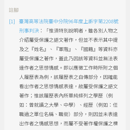
註腳
臺灣高等法院臺中分院96年度上訴字第2208號
刑事判決
：「惟須特別說明者，雖各別人物之
介紹屬受保護之語文著作，但並不表示其中提
及之『姓名』、『軍階』、『國籍』等資料亦
屬受保護之著作，蓋此乃因該等資料並無法表
達作者之思想情感。即以應徵工作時所附之個
人履歷表為例，該履歷表之自傳部分，因確能
看出作者之思想情感表達，故屬受保護之語文
著作；惟該履歷表內所單純條列之學歷（例
如：曾就讀之大學、中學）、經歷（例如：任
職過之單位名稱、職銜）部分，則因並未表達
出作者之情感思想，而屬不受著作權保護之標