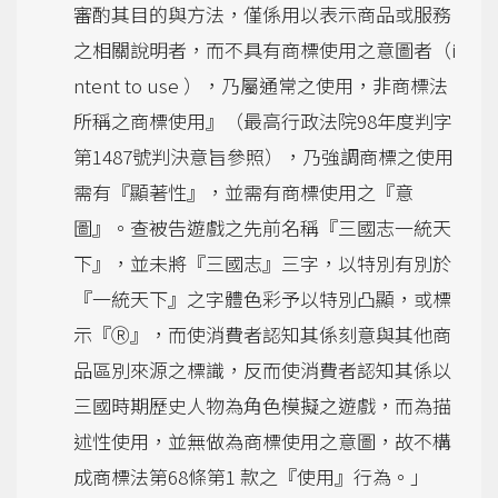
審酌其目的與方法，僅係用以表示商品或服務
之相關說明者，而不具有商標使用之意圖者（i
ntent to use ），乃屬通常之使用，非商標法
所稱之商標使用』（最高行政法院98年度判字
第1487號判決意旨參照），乃強調商標之使用
需有『顯著性』，並需有商標使用之『意
圖』。查被告遊戲之先前名稱『三國志一統天
下』，並未將『三國志』三字，以特別有別於
『一統天下』之字體色彩予以特別凸顯，或標
示『Ⓡ』，而使消費者認知其係刻意與其他商
品區別來源之標識，反而使消費者認知其係以
三國時期歷史人物為角色模擬之遊戲，而為描
述性使用，並無做為商標使用之意圖，故不構
成商標法第68條第1 款之『使用』行為。」