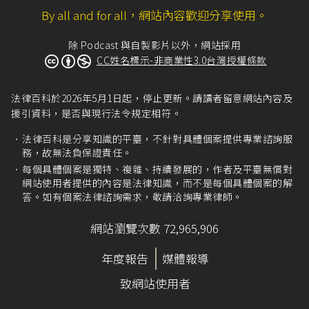
By all and for all，網站內容歡迎分享使用。
除 Podcast 與自製影片以外，網站採用
CC姓名標示-非商業性3.0台灣授權條款
法律百科於2026年5月1日起，停止更新。請讀者留意網站內容及
援引資料，是否與現行法令規定相符。
法律百科是分享知識的平臺，不針對具體個案提供專業諮詢服
務，故無法負保證責任。
每個具體個案是獨特、複雜、持續發展的，作者及平臺無償對
網站使用者提供的內容是法律知識，而不是每個具體個案的解
答。如有個案法律諮詢需求，敬請洽詢專業律師。
網站瀏覽次數 72,965,906
年度報告
媒體報導
致網站使用者