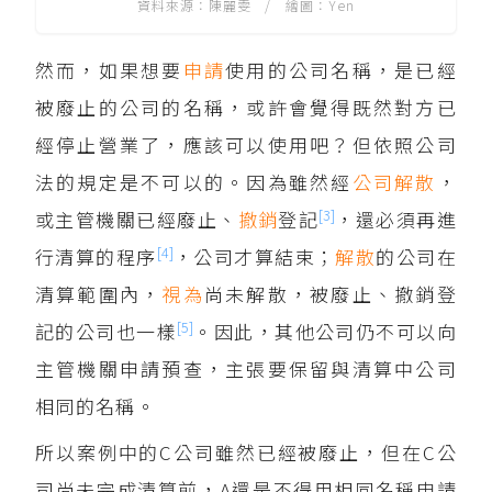
資料來源：陳麗雯 / 繪圖：Yen
然而，如果想要
申請
使用的公司名稱，是已經
被廢止的公司的名稱，或許會覺得既然對方已
經停止營業了，應該可以使用吧？但依照公司
法的規定是不可以的。因為雖然經
公司解散
，
[3]
或主管機關已經廢止、
撤銷
登記
，還必須再進
[4]
行清算的程序
，公司才算結束；
解散
的公司在
清算範圍內，
視為
尚未解散，被廢止、撤銷登
[5]
記的公司也一樣
。因此，其他公司仍不可以向
主管機關申請預查，主張要保留與清算中公司
相同的名稱。
所以案例中的C公司雖然已經被廢止，但在C公
司尚未完成清算前，A還是不得用相同名稱申請