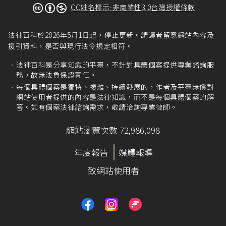
2012年1月4日公司法第26條之2
增訂理由
：「實務
CC姓名標示-非商業性3.0台灣授權條款
上，經解散、撤銷或廢止登記之公司，多數未進
行清算。按第六條及第二十五條規定，公司之法
法律百科於2026年5月1日起，停止更新。請讀者留意網站內容及
人人格始於登記完成，終於清算完結。公司如未
援引資料，是否與現行法令規定相符。
清算完結，因法人人格尚存在，其公司名稱仍受
保護而不得為他人申請使用。此種情形，並不合
法律百科是分享知識的平臺，不針對具體個案提供專業諮詢服
理，爰予修正，……。」
務，故無法負保證責任。
公司法第26條之2
但書：「但有正當理由，於期限
每個具體個案是獨特、複雜、持續發展的，作者及平臺無償對
屆滿前六個月內，報中央主管機關核准者，仍受
網站使用者提供的內容是法律知識，而不是每個具體個案的解
答。如有個案法律諮詢需求，敬請洽詢專業律師。
第十八條第一項規定之限制。」
網站瀏覽次數 72,986,098
年度報告
媒體報導
致網站使用者