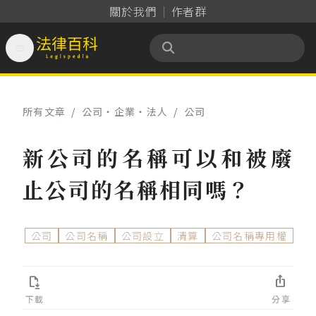
關於我們
作者群

法律百科 Legispedia
所有文章
/
公司‧企業‧法人
/
公司
新公司的名稱可以和被廢
止公司的名稱相同嗎？
公司
公司名稱
公司設立
清算
公司名稱專用權


下載
分享