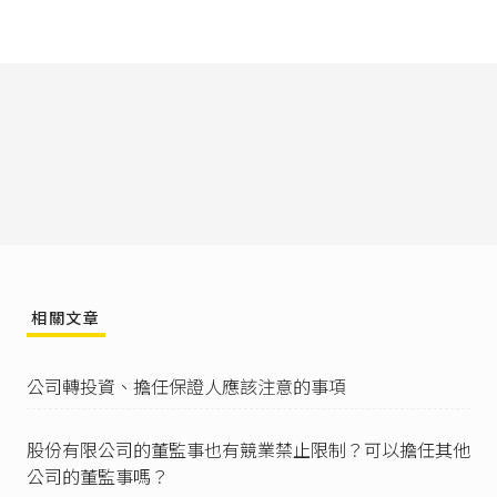
稱特取部分，不僅有違公司法第十八條規定意
旨，且過度擴張公司名稱專用權之保護，已超越
公平交易法係規範不正競爭之立法原意，亦非事
理之平。」
過去公司法規定外國公司在我國境內營業前，要
先經過我國認許，才能再辦理分公司登記、營
業；因此，也會有因為外國公司被廢止認許、撤
銷認許，衍生其他公司可否使用同一公司名稱的
問題。但2018年11月1日修正施行的
公司法第4
條
、
企業併購法第4條
第8款及
證券交易法第4條
第
2項對「外國公司」採相同的定義，即依外國法設
立的外國公司，既然已經在他的本國取得法人
格，則在法令限制內，與中華民國公司有同樣的
相關文章
權利能力，廢除外國公司認許制度（但仍然需要
辦理分公司登記）。
公司轉投資、擔任保證人應該注意的事項
參照
經濟部經商字第09900551060號函
（2010/4/
7）：「公司之解散，不論係命令解散或裁定解
散，均應行清算。……。又同法第26條之1規定：
股份有限公司的董監事也有競業禁止限制？可以擔任其他
『公司經中央主管機關撤銷或廢止登記者，準用
公司的董監事嗎？
前三條之規定』，旨在撤銷或廢止登記與解散同