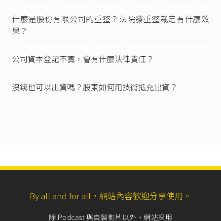
屬公司法人人格消滅之法定事由，亦有進行清算
以了結債權債務關係之必要，尚非指解散公司經
什麼是股份有限公司的重整？法院發重整裁定有什麼效
撤銷或廢止登記後始可進行清算。」
果？
公司法第25條
：「解散之公司，於清算範圍內，
視為尚未解散。」
公司資本登記不實，會有什麼法律責任？
公司法第26條之1
：「公司經中央主管機關撤銷或
廢止登記者，準用前三條之規定。」
沒錢也可以出資嗎？股東如何用技術抵充出資？
公司法第18條
第1項後段：「二公司或公司與有限
合夥名稱中標明不同業務種類或可資區別之文字
者，視為不相同。」
公司名稱及業務預查審核準則第7條
第2項：「名
稱中標明不同業務種類或可資區別之文字者，縱
其特取名稱相同，其名稱視為不相同。」
公司法第26條之2
本文：「經解散、撤銷或廢止登
記之公司，自解散、撤銷或廢止登記之日起，逾
十年未清算完結，或經宣告破產之公司，自破產
登記之日起，逾十年未獲法院裁定破產終結者，
By all and for all，網站內容歡迎分享使用。
其公司名稱得為他人申請核准使用，不受第十八
條第一項規定之限制。」
除 Podcast 與自製影片以外，網站採用