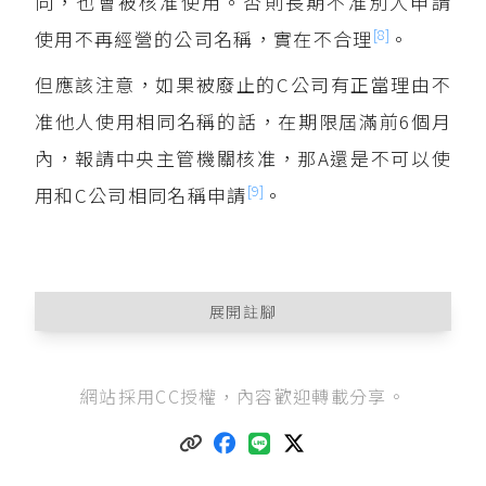
同，也會被核准使用。否則長期不准別人申請
[8]
使用不再經營的公司名稱，實在不合理
。
但應該注意，如果被廢止的C公司有正當理由不
准他人使用相同名稱的話，在期限屆滿前6個月
內，報請中央主管機關核准，那A還是不可以使
[9]
用和C公司相同名稱申請
。
展開註腳
公司法第18條
第1項前段：「公司名稱，應使用我
網站採用CC授權，內容歡迎轉載分享。
國文字，且不得與他公司或有限合夥名稱相
同。」
最高法院93年度台上字第771號民事判決
：「縱非
同類業務之公司，皆不得使用『華碩』為公司名