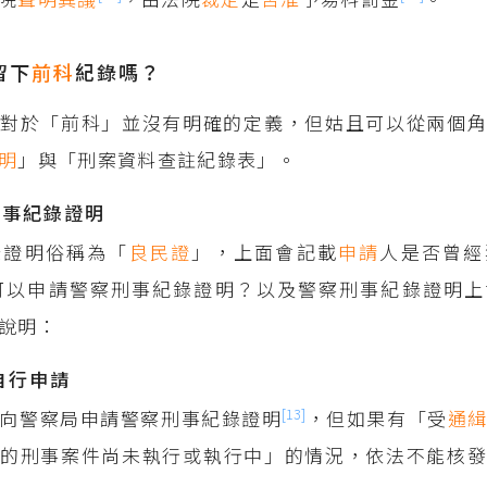
留下
前科
紀錄嗎？
規對於「前科」並沒有明確的定義，但姑且可以從兩個
明
」與「刑案資料查註紀錄表」。
刑事紀錄證明
錄證明俗稱為「
良民證
」，上面會記載
申請
人是否曾經
可以申請警察刑事紀錄證明？以及警察刑事紀錄證明上
說明：
以自行申請
[13]
向警察局申請警察刑事紀錄證明
，但如果有「受
通
定
的刑事案件尚未執行或執行中」的情況，依法不能核