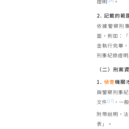
[14]
證明
。
2. 記載的範
依據警察刑
面，例如：
金執行完畢，
刑事紀錄證明
（二）刑案
1.
偵查
機關
與警察刑事紀
[17]
文件
，一
附帶說明，法
表」。