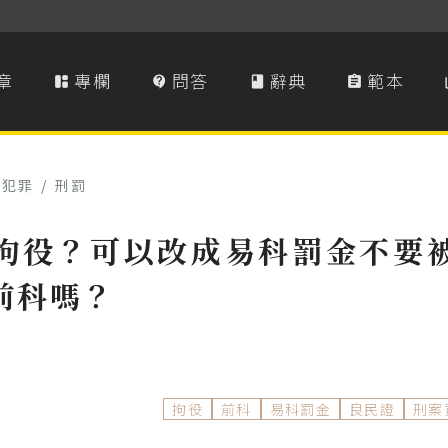
章
專欄
問答
辭典
範本




事犯罪
/
刑罰
拘役？可以改成易科罰金不要
前科嗎？
拘役
前科
易科罰金
良民證
刑案