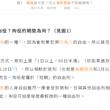
圖1
拘役
是什麼？可以
易科罰金
不用被關嗎？
資料來源：楊舒婷 / 繪圖：Yen
拘役？拘役的期間為何？（見圖1）
[1]
主刑
的一種
，因為會剝奪犯罪
行為人
的自由，所以其性
方式，原則上是「1日以上，60日未滿」（但如果遇
[2]
120日
），所以相較於徒刑（也就是
無期徒刑
和2月以
而言，拘役是屬於「短期」的自由刑。
被告
的人身自由雖然一樣會受到限制，但與其他自由刑
此，拘役可說是程度最輕微的一種自由刑。