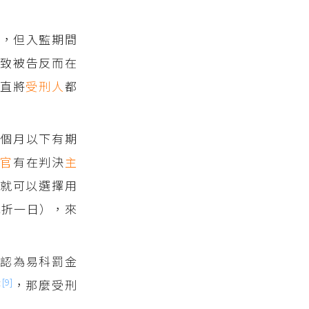
拜，但入監期間
致被告反而在
直將
受刑人
都
6個月以下有期
法官
有在判決
主
就可以選擇用
0元折一日），來
認為易科罰金
[9]
時
，那麼受刑