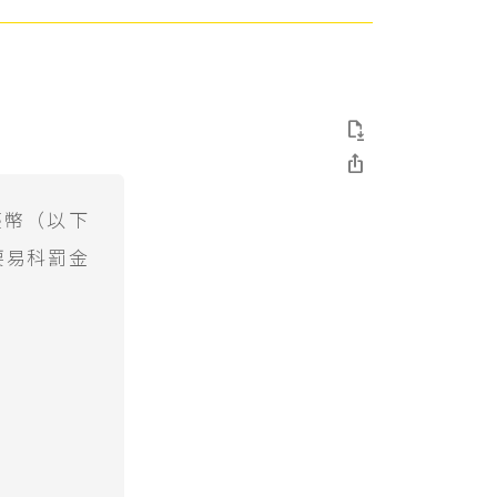


臺幣（以下
要易科罰金