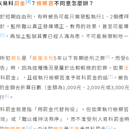
[4]
以易科
罰金
？
檢察官
不同意怎麼辦？
於短期自由刑，有時被告可能只需發監執行1、2個禮
於，監所難以真正發揮矯正、教育的效果，甚至可能導
[5]
習
，再加上監獄其實已經人滿為患，不可能無限制地一
[6]
告所犯
罪名
是「
最重本刑
5年以下有期徒刑之罪
，而受
宣告」時，因為這種情況是屬於比較輕微的犯罪，如果
[7]
易科罰金」，且經執行檢察官准予易科罰金的話
，被告
金額去折算日數（金額為1,000元、2,000元或3,00
[8]
行
。
科罰金就是指「用罰金代替拘役」。但如果執行檢察官
之效」或「難以維持法秩序」，而不准受刑人易科罰金
[10]
[11]
院
聲明異議
，由法院
裁定
是
否准
予易科罰金
。