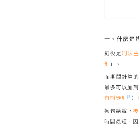
一、什麼是
拘役是
刑法
刑
」。
而期間計算的
最多可以加到
[3]
有期徒刑
）
換句話說，
時間最短，因