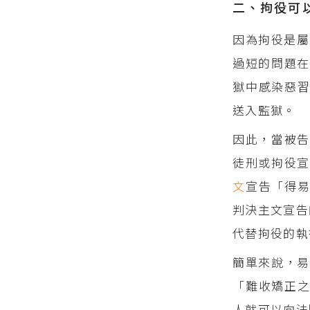
二、拘役可
因為拘役是屬
過短的問題在
獄中感染惡
送入監獄。
因此，當被
徒刑或拘役
文
宣告「得
判決主文宣告的
代替拘役的執
簡單來說，易
「難收矯正
人就可以向法