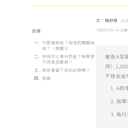
文：
楊舒婷
（認
刊登於
2024-03-29
最
目錄
什麼是拘役？拘役的期間為
何？（見圖1）
被告A犯
拘役可以易科罰金？檢察官
不同意怎麼辦？
同）1,
拘役會留下前科紀錄嗎？
不想去坐
結論
A的
如果
執行