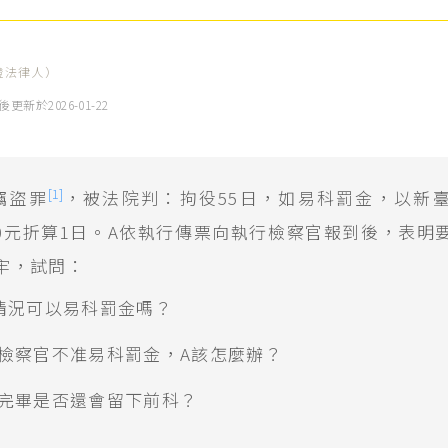
證法律人）
後更新於
2026-01-22
[1]
竊盜罪
，被法院判：拘役55日，如易科罰金，以新
000元折算1日。A依執行傳票向執行檢察官報到後，表明
牢，試問：
情況可以易科罰金嗎？
檢察官不准易科罰金，A該怎麼辦？
完畢是否還會留下前科？