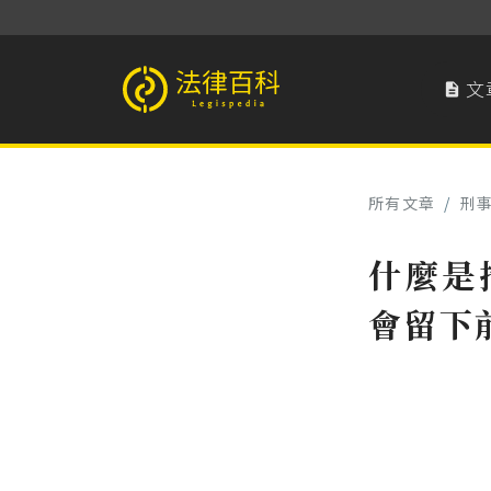
文

法律百科 Legispedia
所有文章
/
刑
什麼是
會留下