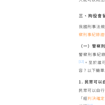
三、拘役會
我國刑事法
察刑事紀錄證
（一）警察
警察刑事紀
[12]
。至於誰
容？以下簡單
1. 民眾可
民眾可以自行
「經
判決確