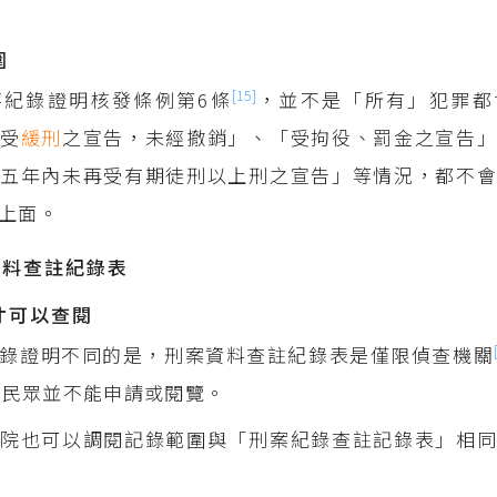
圍
[15]
事紀錄證明核發條例第6條
，並不是「所有」犯罪都
「受
緩刑
之宣告，未經撤銷」、「受拘役、罰金之宣告
五年內未再受有期徒刑以上刑之宣告」等情況，都不會
上面。
資料查註紀錄表
才可以查閱
錄證明不同的是，刑案資料查註紀錄表是僅限偵查機關
般民眾並不能申請或閱覽。
院也可以調閱記錄範圍與「刑案紀錄查註記錄表」相同