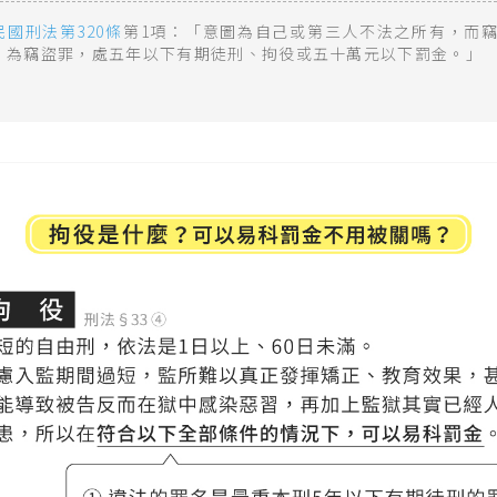
民國刑法第320條
第1項：「意圖為自己或第三人不法之所有，而
，為竊盜罪，處五年以下有期徒刑、拘役或五十萬元以下罰金。」