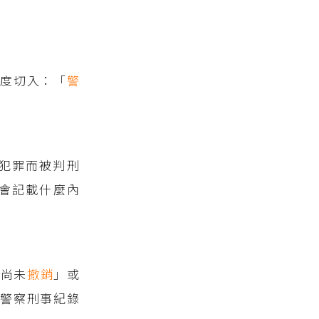
角度切入：「
警
犯罪而被判刑
會記載什麼內
緝
尚未
撤銷
」或
發警察刑事紀錄