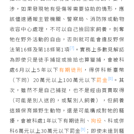
涉，如果發現牠有受傷等需要協助的情形，應
該儘速通報主管機關、警察局、消防隊或動物
收容中心處理，不可以自己撿回家飼養，剝奪
牠在野外活動的自由，否則就可能會違反野保
[7]
法第16條及第18條第1項
。實務上多數見解認
為即使只是徒手捕捉或撿拾也算獵捕，會被科
處6月以上5年以下
有期徒刑
，得併科新臺幣
[8]
（下同）20萬元以上100萬元以下
罰金
。其
次，雖然不是自己捕捉，也不是經由買賣取得
（可能是別人送的，或幫別人飼養），但飼養
這類保育類野生動物，還是可能構成對牠的騷
擾，會被科處1年以下有期徒刑、
拘役
、科或併
[9]
科6萬元以上30萬元以下罰金
；即使未達到騷