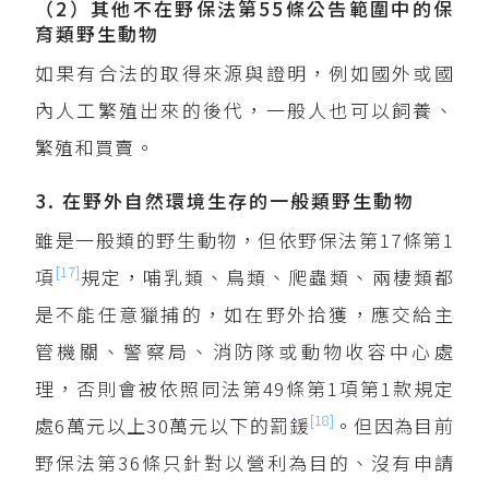
（2）其他不在野保法第55條公告範圍中的保
育類野生動物
如果有合法的取得來源與證明，例如國外或國
內人工繁殖出來的後代，一般人也可以飼養、
繁殖和買賣。
3. 在野外自然環境生存的一般類野生動物
雖是一般類的野生動物，但依野保法第17條第1
[17]
項
規定，哺乳類、鳥類、爬蟲類、兩棲類都
是不能任意獵捕的，如在野外拾獲，應交給主
管機關、警察局、消防隊或動物收容中心處
理，否則會被依照同法第49條第1項第1款規定
[18]
處6萬元以上30萬元以下的罰鍰
。但因為目前
野保法第36條只針對以營利為目的、沒有申請