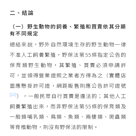
二、結論
（一）野生動物的飼養、繁殖和買賣依其分類
有不同規定
總結來說，野外自然環境生存的野生動物一律
不准人工飼養繁殖，野保法第55條指定公告的
保育類野生動物，其繁殖、買賣必須申請許
可，並領得營業證照之業者方得為之（實體店
面應懸掛許可證，網路販售則應公告許可證號
[22]
），一般民眾自行買賣是違法的；其他人工
飼養繁殖出來，而非野保法第55條的保育類及
一般類哺乳類、鳥類、魚類、兩棲類、爬蟲類
等脊椎動物，則沒有野保法的限制。