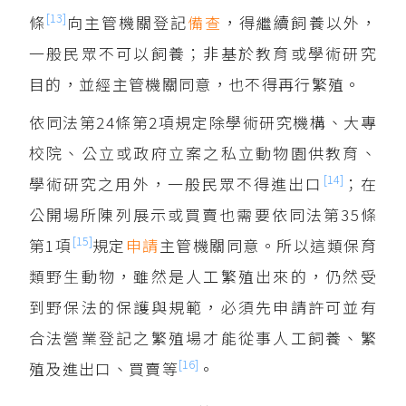
[13]
條
向主管機關登記
備查
，得繼續飼養以外，
一般民眾不可以飼養；非基於教育或學術研究
目的，並經主管機關同意，也不得再行繁殖。
依同法第24條第2項規定除學術研究機構、大專
校院、公立或政府立案之私立動物園供教育、
[14]
學術研究之用外，一般民眾不得進出口
；在
公開場所陳列展示或買賣也需要依同法第35條
[15]
第1項
規定
申請
主管機關同意。所以這類保育
類野生動物，雖然是人工繁殖出來的，仍然受
到野保法的保護與規範，必須先申請許可並有
合法營業登記之繁殖場才能從事人工飼養、繁
[16]
殖及進出口、買賣等
。