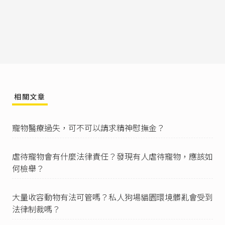
一、保育類：指瀕臨絕種、珍貴稀有及其他應予
保育之野生動物。
二、一般類：指保育類以外之野生動物。
II前項第一款保育類野生動物，由野生動物保育諮
詢委員會評估分類，中央主管機關指定公告，並
製作名錄。」
保育類野生動物由行政院農業委員會指定公告名
錄，每2年公告更新一次。詳參：行政院農業委員
相關文章
會（2019），《
保育類野生動物名錄（108年1月9
日生效）
》。
寵物醫療過失，可不可以請求精神慰撫金？
野生動物保育法第16條
第1項：「保育類野生動
物，除本法或其他法令另有規定外，不得騷擾、
虐待、獵捕、宰殺、買賣、陳列、展示、持有、
虐待寵物會有什麼法律責任？發現有人虐待寵物，應該如
輸入、輸出或飼養、繁殖。」
何檢舉？
野生動物保育法第55條
：「適用本法規定之人工
飼養、繁殖之野生動物，須經中央主管機關指定
大量收容動物有法可管嗎？私人狗場貓園環境髒亂會受到
公告。」
法律制裁嗎？
實務有認為人為飼養原棲息於自然中的野生動
物，是剝奪牠在自然環境棲息的自由、干擾牠的