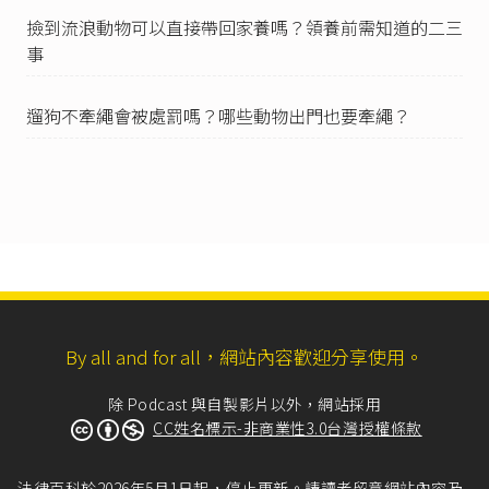
自然生存模式，屬於「騷擾」野生動物的行為，
撿到流浪動物可以直接帶回家養嗎？領養前需知道的二三
違反
野生動物保育法第18條
第1項：「保育類野生
事
動物應予保育，不得騷擾、虐待、獵捕、宰殺或
為其他利用。但有下列情形之一，不在此限：
一、族群量逾越環境容許量者。
遛狗不牽繩會被處罰嗎？哪些動物出門也要牽繩？
二、基於學術研究或教育目的，經中央主管機關
許可者。」
例如
臺灣新竹地方法院105年度原訴字第35號刑事
判決
、
臺灣南投地方法院107年度投簡字第408號
刑事判決
。
但也有認為飼養與騷擾並不相同的判決，例如
臺
灣高雄地方法院107年度訴字第312號刑事判決
、
臺灣高等法院花蓮分院89年度上易字第71號刑事
判決
。
By all and for all，網站內容歡迎分享使用。
野生動物保育法第41條
第1項第1款、第2款：「有
下列情形之一，處六月以上五年以下有期徒刑，
得併科新臺幣二十萬元以上一百萬元以下罰金：
除 Podcast 與自製影片以外，網站採用
一、未具第十八條第一項第一款之條件，獵捕、
CC姓名標示-非商業性3.0台灣授權條款
宰殺保育類野生動物者。
二、違反第十八條第一項第二款規定，未經中央
法律百科於2026年5月1日起，停止更新。請讀者留意網站內容及