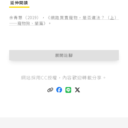
延伸閱讀
余青慧（2019），《
網路買賣寵物，是否違法？（上）
——寵物狗、貓篇
》。
展開註腳
關於犬、貓的買賣、繁殖規定，詳參筆者（201
網站採用CC授權，內容歡迎轉載分享。
9），《
網路買賣寵物，是否違法？（上）——寵
物狗、貓篇
》。
野生動物保育法第3條
第1款：「本法用辭定義如
下：一、野生動物：係指一般狀況下，應生存於
棲息環境下之哺乳類、鳥類、爬蟲類、兩棲類、
魚類、昆蟲及其他種類之動物。」
野生動物保育法第4條
：「
I野生動物區分為下列二類：