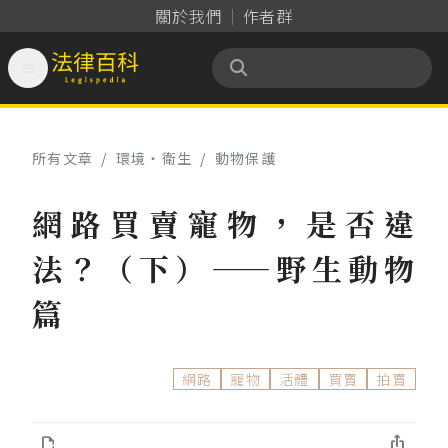
關於我們
作者群

法律百科 Legispedia
所有文章
/
環境‧衛生
/
動物保護
網路買賣寵物，是否違
法？（下）——野生動物
篇
網路
寵物
活體
買賣
拍賣

