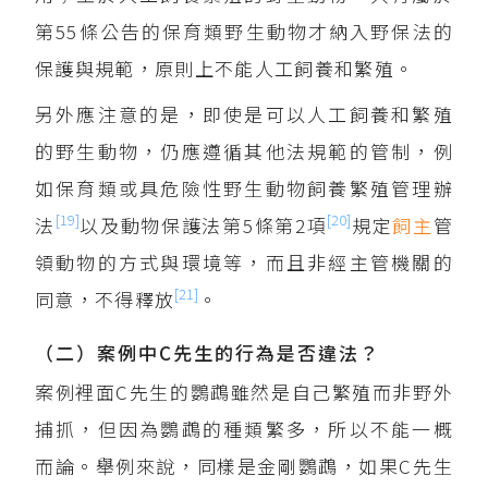
第55條公告的保育類野生動物才納入野保法的
保護與規範，原則上不能人工飼養和繁殖。
另外應注意的是，即使是可以人工飼養和繁殖
的野生動物，仍應遵循其他法規範的管制，例
如保育類或具危險性野生動物飼養繁殖管理辦
[19]
[20]
法
以及動物保護法第5條第2項
規定
飼主
管
領動物的方式與環境等，而且非經主管機關的
[21]
同意，不得釋放
。
（二）案例中C先生的行為是否違法？
案例裡面C先生的鸚鵡雖然是自己繁殖而非野外
捕抓，但因為鸚鵡的種類繁多，所以不能一概
而論。舉例來說，同樣是金剛鸚鵡，如果C先生