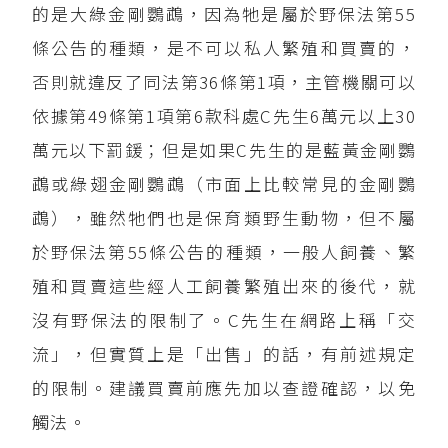
的是大綠金剛鸚鵡，因為牠是屬於野保法第55
條公告的種類，是不可以私人繁殖和買賣的，
否則就違反了同法第36條第1項，主管機關可以
依據第49條第1項第6款科處C先生6萬元以上30
萬元以下罰鍰；但是如果C先生的是藍黃金剛鸚
鵡或綠翅金剛鸚鵡（市面上比較常見的金剛鸚
鵡），雖然牠們也是保育類野生動物，但不屬
於野保法第55條公告的種類，一般人飼養、繁
殖和買賣這些經人工飼養繁殖出來的後代，就
沒有野保法的限制了。C先生在網路上稱「交
流」，但實質上是「出售」的話，有前述規定
的限制。建議買賣前應先加以查證確認，以免
觸法。