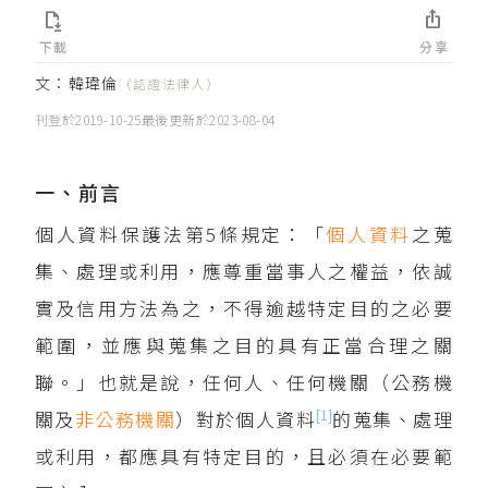


下載
分享
文：
韓瑋倫
（認證法律人）
刊登於
2019-10-25
最後更新於
2023-08-04
一、前言
個人資料保護法第5條規定：「
個人資料
之蒐
集、處理或利用，應尊重當事人之權益，依誠
實及信用方法為之，不得逾越特定目的之必要
範圍，並應與蒐集之目的具有正當合理之關
聯。」也就是說，任何人、任何機關（公務機
[1]
關及
非公務機關
）對於個人資料
的蒐集、處理
或利用，都應具有特定目的，且必須在必要範