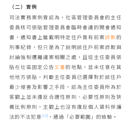
（二）實例
司法實務案例曾認為，社區管理委員會的主任
委員核可張貼管理委員會臨時會議的開會通知
書，通知書上雖載明特定住戶曾有前案
詐欺
的
刑事紀錄，但只是為了說明該住戶前案詐欺與
討論強制遷離議案相關之處，且從主任委員張
貼在社區固定公告
文書
的地點，並未任意在其
他地方張貼，判斷主任委員已選擇對於該住戶
最少侵害及影響之手段，認為主任委員所為於
客觀上並未違反合適性原則、必要性原則及狹
義比例原則，主觀上也沒有違反個人資料保護
[10]
法的不法犯意
，通過「必要範圍」的檢驗。