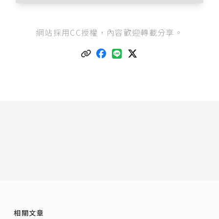
關於哪些資料屬於個人資料，請見韓瑋倫（201
網站採用CC授權，內容歡迎轉載分享。
9），《
哪些資料是個人資料？判斷標準是什
麼？
》。
另外其他個人資料保護的相關文章，請見韓瑋倫
（2019），《
有哪些資料是受到特別保護的特種
個人資料？應如何合法運用這些資料？
》；
韓瑋倫（2019），《
個人資料保護法對於公務機
關，是怎麼規範的？
》。
法務部法律字第10103111060號
（2013/1/21）意
旨參照。
法務部，個人資料保護法之特定目的及個人資料
之類別：
https://mojlaw.moj.gov.tw/LawConte
nt.aspx?LSID=FL010631
。
法務部，電腦處理個人資料保護法之特定目的及
個人資料之類別修正總說明（2012.10.01修正）：
https://mojlaw.moj.gov.tw/DESC.aspx?lsid=FL0
10631
。
相關文章