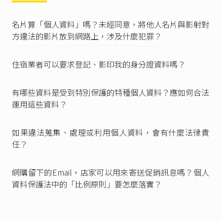
個人資料保護法第18條
：「公務機關保有個人資
料檔案者，應指定專人辦理安全維護事項，防止
名片算「個人資料」嗎？未經同意，將他人名片與影射對
個人資料被竊取、竄改、毀損、滅失或洩
漏。」、
方違法的影片放到網路上，涉及什麼犯罪？
同法第19條
第1項第2款：「非公務機關對個人資
料之蒐集或處理，除第六條第一項所規定資料
住宿業者可以要求登記、影印我的身分證資料嗎？
外，應有特定目的，並符合下列情形之一者：
二、與當事人有契約或類似契約之關係，且已採
取適當之安全措施。」、
有哪些資料是受到特別保護的特種個人資料？應如何合法
同法第27條
第1項：「非公務機關保有個人資料檔
運用這些資料？
案者，應採行適當之安全措施，防止個人資料被
竊取、竄改、毀損、滅失或洩漏。」
如果違法蒐集、處理或利用個人資料，會有什麼法律責
個人資料保護法施行細則第12條
：「本法第六條
任？
第一項但書第二款及第五款所稱適當安全維護措
施、第十八條所稱安全維護事項、第十九條第一
項第二款及第二十七條第一項所稱適當之安全措
網購留下的Email，店家可以用來寄送促銷訊息嗎？個人
施，指公務機關或非公務機關為防止個人資料被
資料保護法中的「比例原則」要怎麼落實？
竊取、竄改、毀損、滅失或洩漏，採取技術上及
組織上之措施。前項措施，得包括下列事項，並
以與所欲達成之個人資料保護目的間，具有適當
比例為原則：