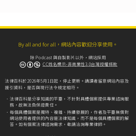
一、配置管理之人員及相當資源。
二、界定個人資料之範圍。
三、個人資料之風險評估及管理機制。
四、事故之預防、通報及應變機制。
五、個人資料蒐集、處理及利用之內部管理程
序。
六、資料安全管理及人員管理。
By all and for all，網站內容歡迎分享使用。
七、認知宣導及教育訓練。
八、設備安全管理。
除 Podcast 與自製影片以外，網站採用
九、資料安全稽核機制。
CC姓名標示-非商業性3.0台灣授權條款
十、使用紀錄、軌跡資料及證據保存。
十一、個人資料安全維護之整體持續改善。」
法律百科於2026年5月1日起，停止更新。請讀者留意網站內容及
個人資料保護法第48條
第4款：「非公務機關有下
援引資料，是否與現行法令規定相符。
列情事之一者，由中央目的事業主管機關或直轄
市、縣（市）政府限期改正，屆期未改正者，按
法律百科是分享知識的平臺，不針對具體個案提供專業諮詢服
次處新臺幣二萬元以上二十萬元以下罰鍰：……
務，故無法負保證責任。
四、違反第二十七條第一項或未依第二項訂定個
每個具體個案是獨特、複雜、持續發展的，作者及平臺無償對
人資料檔案安全維護計畫或業務終止後個人資料
網站使用者提供的內容是法律知識，而不是每個具體個案的解
處理方法。」
答。如有個案法律諮詢需求，敬請洽詢專業律師。
法務部法律字第10303515150號
（2014/12/27）意