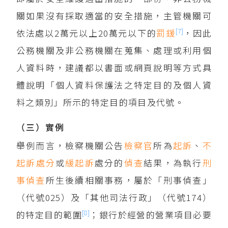
關如果沒有採取適當的安全措施，主管機關可
[7]
依法處以2萬元以上20萬元以下的
罰鍰
，因此
公務機關及非公務機關在蒐集、處理或利用個
人資料時，建議都以書面或網頁說明等方式具
體說明「個人資料保護法之特定目的及個人資
料之類別」所示的特定目的項目及代號。
（三）實例
舉例而言，檢察機關公告
檢察官
所為
起訴
、
不
起訴
處分
或
緩起訴
處分的
偵查
結果，為執行
刑
事偵查
所生後續相關事務，屬於「刑事偵查」
（代號025）及「其他司法行政」（代號174）
[8]
的特定目的範圍
；銀行於經營的營業項目必要