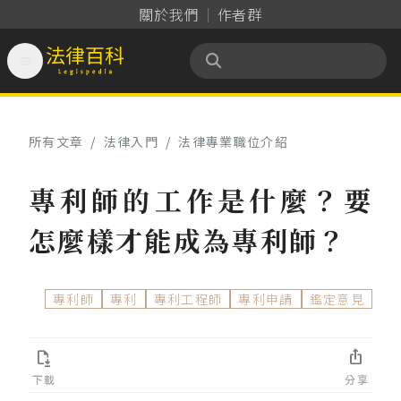
關於我們
作者群

法律百科 Legispedia
所有文章
/
法律入門
/
法律專業職位介紹
專利師的工作是什麼？要
怎麼樣才能成為專利師？
專利師
專利
專利工程師
專利申請
鑑定意見


下載
分享