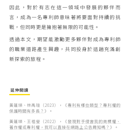
因此，對於有志在這一領域中發展的夥伴而
言，成為一名專利師意味著將要面對持續的挑
戰，但同時更是擁抱著無限的可能性。
透過本文，期望能激勵更多夥伴對成為專利師
的職業道路產生興趣，共同投身於這趟充滿創
新探索的旅程。
延伸閱讀
黃蓮瑛、林禹瑄（2023），《
專利有哪些類型？專利權的
保護時間有多長？
》。
黃蓮瑛、王祖瑩（2022），《
發現對手侵害我的商標權、
著作權或專利權，我可以直接在網路上公告周知嗎？
》。