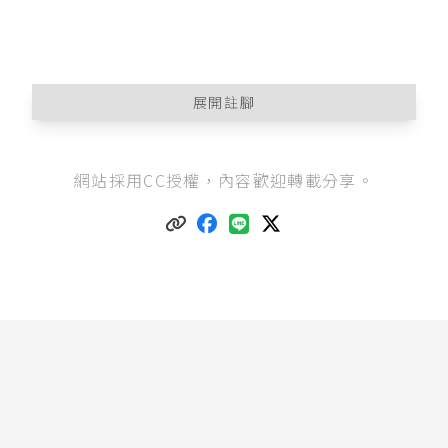
展開註腳
專利師法第9條
：「專利師得受委任辦理之業務如
網站採用CC授權，內容歡迎轉載分享。
下：
一、專利之申請事項。
二、專利之舉發事項。
三、專利權之讓與、信託、質權設定、授權實施
及強制授權事項。
四、專利訴願、行政訴訟事項。
五、專利侵害鑑定事項。
六、專利諮詢事項。
七、其他依專利法令規定之專利業務。」
專利法第11條
：「
I 申請人申請專利及辦理有關專利事項，得委任代
理人辦理之。
II 在中華民國境內，無住所或營業所者，申請專利