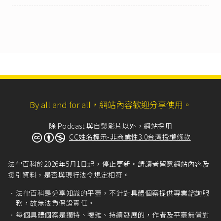
II 發明雖無前項各款所列情事，但為其所屬技術領
域中具有通常知識者依申請前之先前技術所能輕
易完成時，仍不得取得發明專利。」
專利法第25條
第1項：「申請發明專利，由專利申
請權人備具申請書、說明書、申請專利範圍、摘
要及必要之圖式，向專利專責機關申請之。」
經濟部智慧財產局（2023），《
經濟部智慧財產
局112年1月至7月業務概況
》、《
經濟部智慧財產
By all and for all，網站內容歡迎分享使用。
局112年8月至12月業務概況
》。
行政訴訟法第49條
第2項第2款：「行政訴訟應以
除 Podcast 與自製影片以外，網站採用
律師為訴訟代理人。非律師具有下列情形之一
CC姓名標示-非商業性3.0台灣授權條款
者，亦得為訴訟代理人：……二、專利行政事
件，具備專利師資格或依法得為專利代理人。」
法律百科於2026年5月1日起，停止更新。請讀者留意網站內容及
智慧財產案件審理法第16條
第1項：「第十條第一
援引資料，是否與現行法令規定相符。
項第二款至第七款之專利權涉訟事件，經審判長
許可者，當事人亦得合併委任專利師為訴訟代理
法律百科是分享知識的平臺，不針對具體個案提供專業諮詢服
人。」
務，故無法負保證責任。
智慧財產案件審理法第10條
第1項：「智慧財產民
每個具體個案是獨特、複雜、持續發展的，作者及平臺無償對
事事件，有下列各款情形之一者，當事人應委任