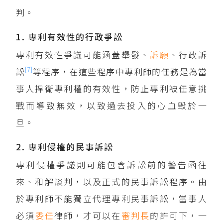
判。
1. 專利有效性的行政爭訟
專利有效性爭議可能涵蓋舉發、
訴願
、行政訴
[7]
訟
等程序，在這些程序中專利師的任務是為當
事人捍衛專利權的有效性，防止專利被任意挑
戰而導致無效，以致過去投入的心血毀於一
旦。
2. 專利侵權的民事訴訟
專利侵權爭議則可能包含訴訟前的警告函往
來、和解談判，以及正式的民事訴訟程序。由
於專利師不能獨立代理專利民事訴訟，當事人
必須
委任
律師，才可以在
審判長
的許可下，一