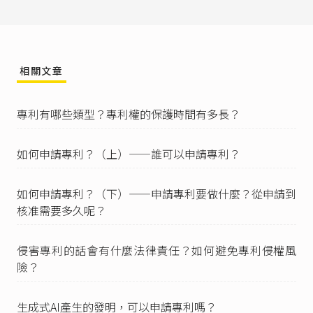
及辦理專利有關事項，應委任代理人辦理之。
III 代理人，除法令另有規定外，以專利師為限。
IV 專利師之資格及管理，另以法律定之。」
其中第3項所提及的「除法令另有規定外」，即指
相關文章
具備律師或專利代理人資格的人，得分別依據
律
師法第21條
第2項、
專利師法第36條
第1項，代理
專利申請業務。因此，現行法下得代理專利申請
專利有哪些類型？專利權的保護時間有多長？
業務者，共有專利師、律師、專利代理人三種身
分。值得一提的是專利代理人乃是專利師制度建
立前所存在的舊制，如今已全面由專利師制度取
如何申請專利？（上）——誰可以申請專利？
代，僅允許原先已取得專利代理人資格者繼續執
業。
如何申請專利？（下）——申請專利要做什麼？從申請到
專利法第2條
第1款：「本法所稱專利，分為下列
核准需要多久呢？
三種：一、發明專利。」
專利法第22條
第1、2項：「
侵害專利的話會有什麼法律責任？如何避免專利侵權風
I 可供產業上利用之發明，無下列情事之一，得依
險？
本法申請取得發明專利：
一、申請前已見於刊物者。
二、申請前已公開實施者。
生成式AI產生的發明，可以申請專利嗎？
三、申請前已為公眾所知悉者。