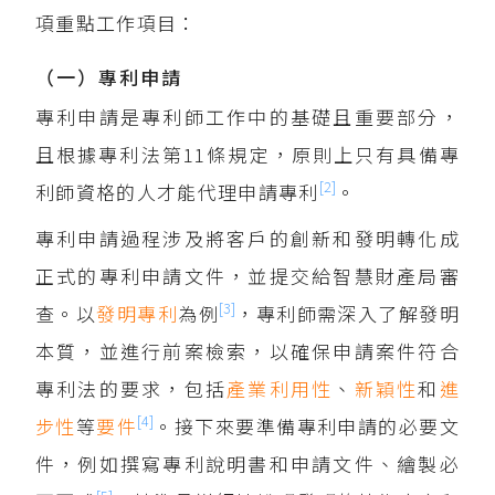
項重點工作項目：
（一）專利申請
專利申請是專利師工作中的基礎且重要部分，
且根據專利法第11條規定，原則上只有具備專
[2]
利師資格的人才能代理申請專利
。
專利申請過程涉及將客戶的創新和發明轉化成
正式的專利申請文件，並提交給智慧財產局審
[3]
查。以
發明專利
為例
，專利師需深入了解發明
本質，並進行前案檢索，以確保申請案件符合
專利法的要求，包括
產業利用性
、
新穎性
和
進
[4]
步性
等
要件
。接下來要準備專利申請的必要文
件，例如撰寫專利說明書和申請文件、繪製必