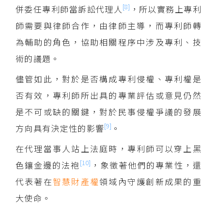
[8]
併委任專利師當訴訟代理人
，所以實務上專利
師需要與律師合作，由律師主導，而專利師轉
為輔助的角色，協助相關程序中涉及專利、技
術的議題。
儘管如此，對於是否構成專利侵權、專利權是
否有效，專利師所出具的專業評估或意見仍然
是不可或缺的關鍵，對於民事侵權爭議的發展
[9]
方向具有決定性的影響
。
在代理當事人站上法庭時，專利師可以穿上黑
[10]
色鑲金邊的法袍
，象徵著他們的專業性，還
代表著在
智慧財產權
領域內守護創新成果的重
大使命。