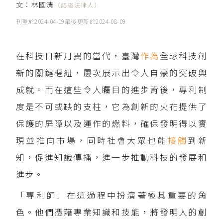
文：
林國清
（認證法律人）
刊登於
2024-04-19
最後更新於
2024-08-09
在科技日新月異的當代，臺灣
作為
全球科技創
新的關鍵樞紐，屢次展示出令人自豪的突破與
成就。而在這些令人矚目的進步背後，專利制
度是不可或缺的支柱，它為創新的火花提供了
保護的屏障以及運作的燃料，確保發明得以實
現並推向市場，同時社會大眾也能
接觸
到新
知，促進知識傳播，進一步推動科技的發展和
進步。
「專利師」在這過程中扮演著極其重要的角
色。他們憑藉專業知識和技能，將發明人的創