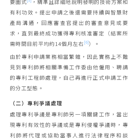
[5]
要圖式
，精準且詳細地說明發明的技術方案和
有利功效。提出申請之後還需要持續與智慧財
產局溝通，回應審查官提出的審查意見或要
求，直到最終成功獲得專利核准審定（結案所
[6]
需時間目前平均約14個月左右
）。
由於專利申請業務相當繁雜，因此實務上不難
見到專利師將相關準備工作委由他僱用、聘請
的專利工程師處理，自己再進行正式申請工作
的分工型態。
（二）專利爭議處理
處理專利爭議是專利師另一項關鍵工作，當出
現專利有效性的爭議或是專利侵權爭議時，專
利師將代理或協助當事人進行法律程序和談