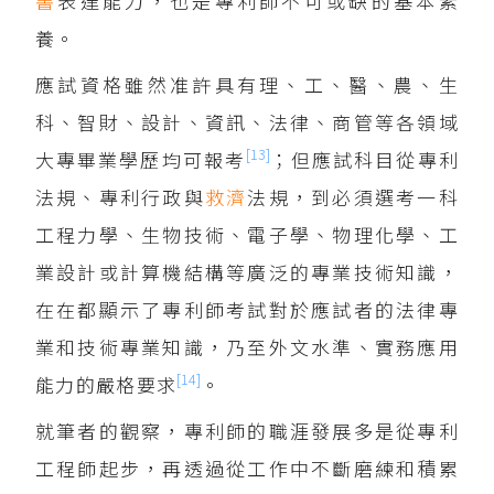
書
表達能力，也是專利師不可或缺的基本素
養。
應試資格雖然准許具有理、工、醫、農、生
科、智財、設計、資訊、法律、商管等各領域
[13]
大專畢業學歷均可報考
；但應試科目從專利
法規、專利行政與
救濟
法規，到必須選考一科
工程力學、生物技術、電子學、物理化學、工
業設計或計算機結構等廣泛的專業技術知識，
在在都顯示了專利師考試對於應試者的法律專
業和技術專業知識，乃至外文水準、實務應用
[14]
能力的嚴格要求
。
就筆者的觀察，專利師的職涯發展多是從專利
工程師起步，再透過從工作中不斷磨練和積累