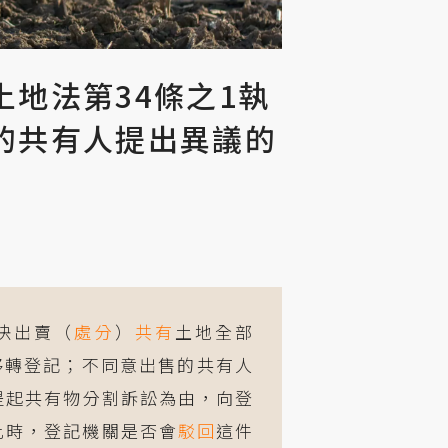
地法第34條之1執
的共有人提出異議的
決出賣（
處分
）
共有
土地全部
移轉登記；不同意出售的共有人
提起共有物分割訴訟為由，向登
此時，登記機關是否會
駁回
這件