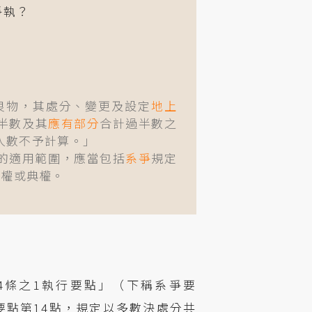
爭執？
良物，其處分、變更及設定
地上
半數及其
應有部分
合計過半數之
人數不予計算。」
的適用範圍，應當包括
系爭
規定
役權或典權。
4條之1執行要點」（下稱系爭要
爭要點第14點，規定以多數決處分共