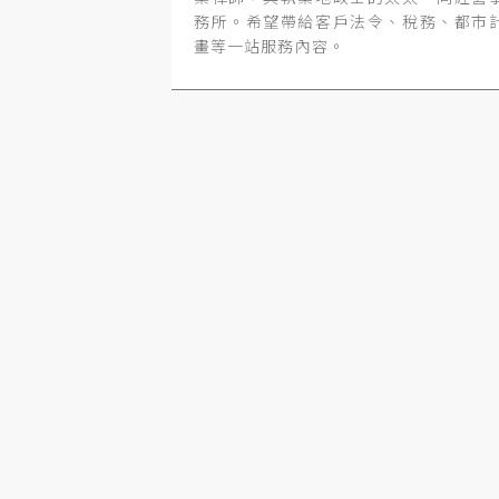
務所。希望帶給客戶法令、稅務、都市
畫等一站服務內容。
目錄
捷誠律師的地政筆記專欄／土
法第34條之1執行要點修正後，
不同意出售的共有人提出異議
註腳
介紹
一、前言
二、他共有人怎麼提出異議
會成功？——介紹系爭要點第
14點
三、案例解析
四、結語與修法評析