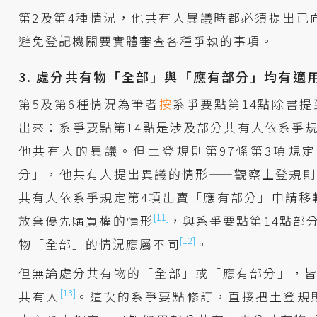
第2及第4種情況，他共有人異議時都必須提出已
避免登記機關要實體審查各種爭執的事項。
3. 處分共有物「全部」與「應有部分」均有適
第5及第6種情況為筆者
按
系爭要點第14點除書提
出來：系爭要點第14點是涉及部分共有人依系爭
他共有人的異議。但土登規則第97條第3項規
分」，他共有人提出異議的情形——觀察土登規則
共有人依系爭規定第4項出賣「應有部分」申請移
[11]
放棄優先購買權的情形
，與系爭要點第14點部
[12]
物「全部」的情況應屬不同
。
但無論處分共有物的「全部」或「應有部分」，皆
[13]
共有人
。這次的系爭要點修訂，直接把土登規則