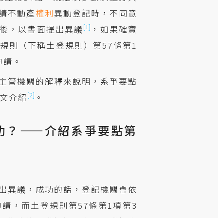
請不動產
權利
異動登記時，不同意
[1]
後，以書面提出異議
，如果確實
規則（下稱土登規則）第57條第1
申請。
主管機關的解釋來說明，系爭要點
[2]
為文介紹
。
功？——介紹系爭要點第
出異議，成功的話，登記機關會依
請，而土登規則第57條第1項第3