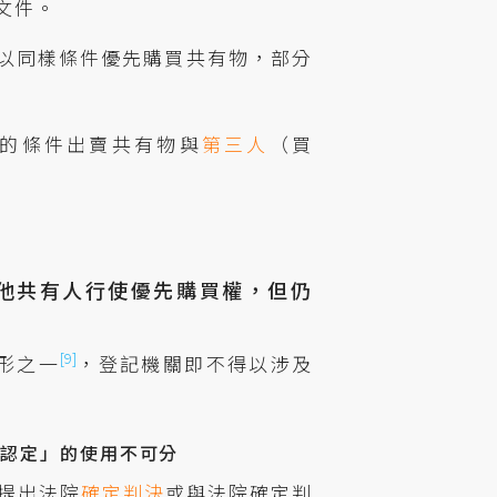
文件。
以同樣條件優先購買共有物，部分
。
的條件出賣共有物與
第三人
（買
礙他共有人行使優先購買權，但仍
[9]
形之一
，登記機關即不得以涉及
院認定」的使用不可分
提出法院
確定判決
或與法院確定判