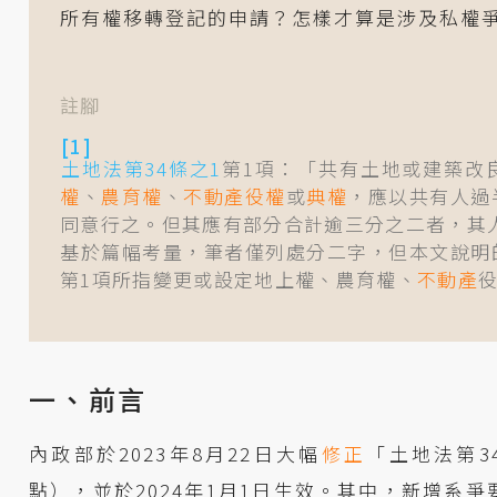
所有權移轉登記的申請？怎樣才算是涉及私權
註腳
土地法第34條之1
第1項：「共有土地或建築改
權
、
農育權
、
不動產役權
或
典權
，應以共有人過
同意行之。但其應有部分合計逾三分之二者，其
基於篇幅考量，筆者僅列處分二字，但本文說明
第1項所指變更或設定地上權、農育權、
不動產
一、前言
內政部於2023年8月22日大幅
修正
「土地法第3
點），並於2024年1月1日生效。其中，新增系