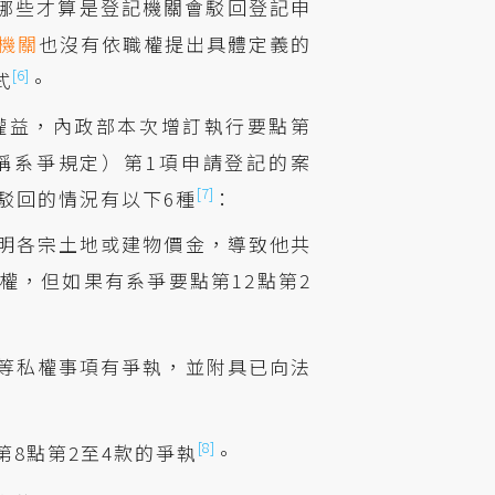
哪些才算是登記機關會駁回登記申
機關
也沒有依職權提出具體定義的
[6]
式
。
權益，內政部本次增訂執行要點第
下稱系爭規定）第1項申請登記的案
[7]
駁回的情況有以下6種
：
明各宗土地或建物價金，導致他共
權，但如果有系爭要點第12點第2
等私權事項有爭執，並附具已向法
[8]
8點第2至4款的爭執
。