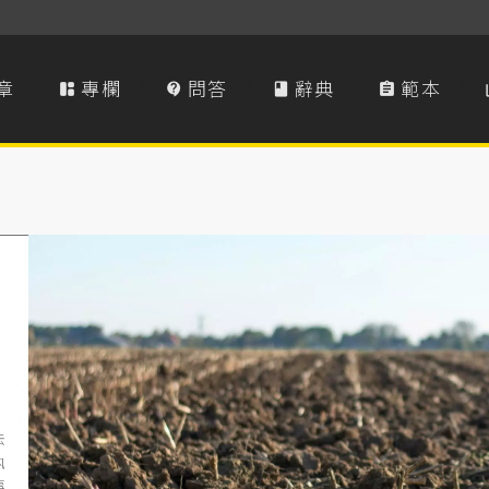
章
專欄
問答
辭典
範本




法
執
事