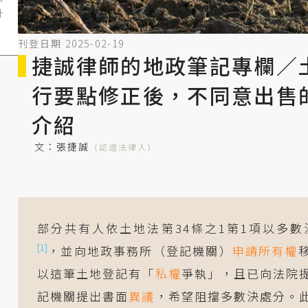
計
刊登日期 2025-02-19
捷誠律師的地政筆記專欄／土
地
行要點修正後，不同意出售
介紹
的
文：
張捷誠
（認證法律人）
才
部分共有人依土地法第34條之1第1項以多數
[1]
，並向地政事務所（登記機關）
申請
所有權
以這筆土地登記有「
私權
爭執」，且已向法院
記機關提出書面
異議
，希望阻擋多數決處分。