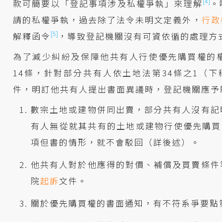
[4]
款可簡要以「登記事項涉及私權爭執」來理解
。
請的私權爭執，過去除了法令未明文定義外，
行政
[5]
解釋函令
，導致登記機關沒有可資依循的處理方
為了減少糾紛及保障他共有人行使優先購買權的
14條，針對部分共有人依土地法第34條之1（
件，明訂他共有人提出書面異議時，登記機關應予
數宗土地或建物併同出賣，部分共有人沒有記
有人無從就其共有的土地或建物行使優先購買
項但書的情形，就不會駁回（詳後述）。
他共有人對於他應得的對價、補償及買賣條件
院
起訴
文件。
關於優先購買權的書面通知，有不符系爭要點第