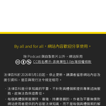
By all and for all，網站內容歡迎分享使用。
除 Podcast 與自製影片以外，網站採用
CC姓名標示-非商業性3.0台灣授權條款
法律百科於2026年5月1日起，停止更新。請讀者留意網站內容及
援引資料，是否與現行法令規定相符。
法律百科是分享知識的平臺，不針對具體個案提供專業諮詢服
務，故無法負保證責任。
每個具體個案是獨特、複雜、持續發展的，作者及平臺無償對
網站使用者提供的內容是法律知識，而不是每個具體個案的解