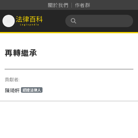
關於我們
作者群

法律百科 Legispedia
再轉繼承
貢獻者:
陳琦姸
認證法律人