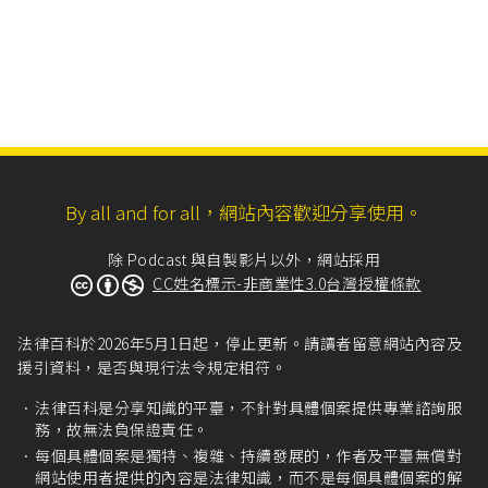
By all and for all，網站內容歡迎分享使用。
除 Podcast 與自製影片以外，網站採用
CC姓名標示-非商業性3.0台灣授權條款
法律百科於2026年5月1日起，停止更新。請讀者留意網站內容及
援引資料，是否與現行法令規定相符。
法律百科是分享知識的平臺，不針對具體個案提供專業諮詢服
務，故無法負保證責任。
每個具體個案是獨特、複雜、持續發展的，作者及平臺無償對
網站使用者提供的內容是法律知識，而不是每個具體個案的解