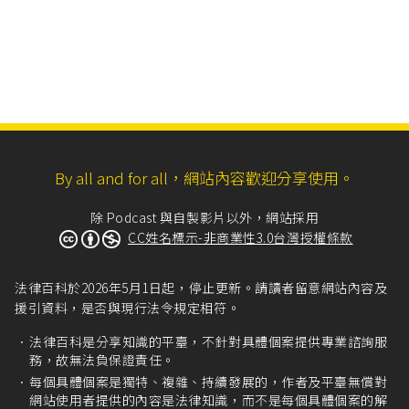
By all and for all，網站內容歡迎分享使用。
除 Podcast 與自製影片以外，網站採用
CC姓名標示-非商業性3.0台灣授權條款
法律百科於2026年5月1日起，停止更新。請讀者留意網站內容及
援引資料，是否與現行法令規定相符。
法律百科是分享知識的平臺，不針對具體個案提供專業諮詢服
務，故無法負保證責任。
每個具體個案是獨特、複雜、持續發展的，作者及平臺無償對
網站使用者提供的內容是法律知識，而不是每個具體個案的解