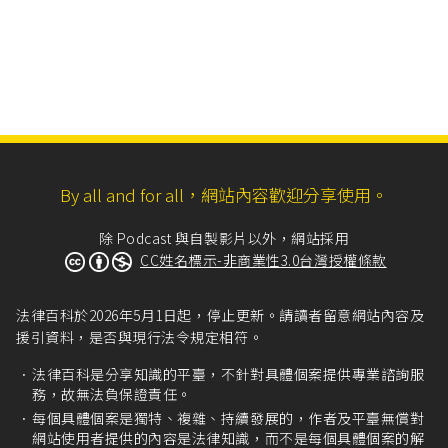
By all and for all，網站內容歡迎分享使用。
除 Podcast 與自製影片以外，網站採用
CC姓名標示-非商業性3.0台灣授權條款
法律百科於2026年5月1日起，停止更新。請讀者留意網站內容及
援引資料，是否與現行法令規定相符。
法律百科是分享知識的平臺，不針對具體個案提供專業諮詢服
務，故無法負保證責任。
每個具體個案是獨特、複雜、持續發展的，作者及平臺無償對
網站使用者提供的內容是法律知識，而不是每個具體個案的解