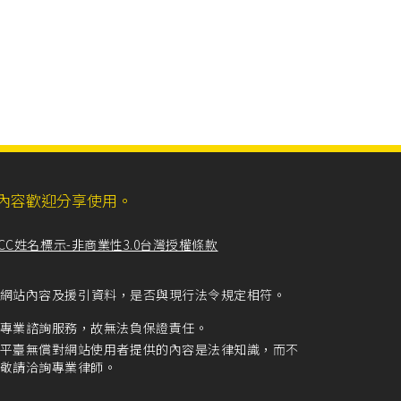
ll，網站內容歡迎分享使用。
CC姓名標示-非商業性3.0台灣授權條款
留意網站內容及援引資料，是否與現行法令規定相符。
專業諮詢服務，故無法負保證責任。
平臺無償對網站使用者提供的內容是法律知識，而不
敬請洽詢專業律師。