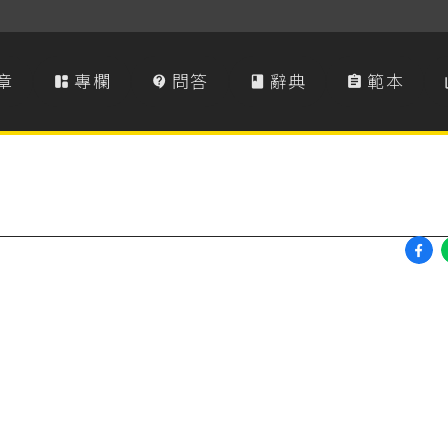
章
專欄
問答
辭典
範本



