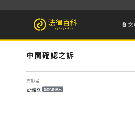
文

法律百科 Legispedia
中間確認之訴
貢獻者:
彭雅立
認證法律人