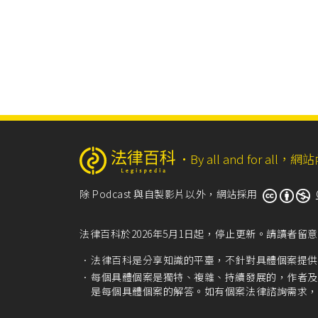
‧
By all and for a
除 Podcast 與自製影片以外，網站採用
法律百科於2026年5月1日起，停止更新。請讀者
法律百科是分享知識的平臺，不針對具體個案提供
每個具體個案是獨特、複雜、持續發展的，作者及
是每個具體個案的解答。如有個案法律諮詢需求，