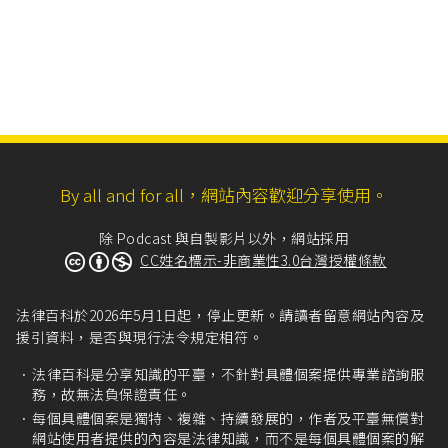
By all and for all，網站內容歡迎分享使用。
除 Podcast 與自製影片以外，網站採用
CC姓名標示-非商業性3.0台灣授權條款
法律百科於2026年5月1日起，停止更新。請讀者留意網站內容及
援引資料，是否與現行法令規定相符。
法律百科是分享知識的平臺，不針對具體個案提供專業諮詢服
務，故無法負保證責任。
每個具體個案是獨特、複雜、持續發展的，作者及平臺無償對
網站使用者提供的內容是法律知識，而不是每個具體個案的解