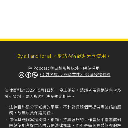
By all and for all，網站內容歡迎分享使用。
除 Podcast 與自製影片以外，網站採用
CC姓名標示-非商業性3.0台灣授權條款
法律百科於2026年5月1日起，停止更新。請讀者留意網站內容及
援引資料，是否與現行法令規定相符。
法律百科是分享知識的平臺，不針對具體個案提供專業諮詢服
務，故無法負保證責任。
每個具體個案是獨特、複雜、持續發展的，作者及平臺無償對
網站使用者提供的內容是法律知識，而不是每個具體個案的解