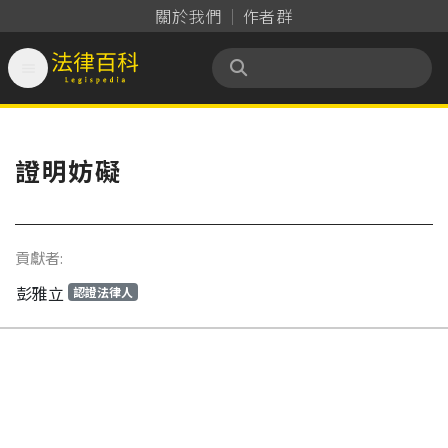
關於我們
作者群

法律百科 Legispedia
證明妨礙
貢獻者:
彭雅立
認證法律人