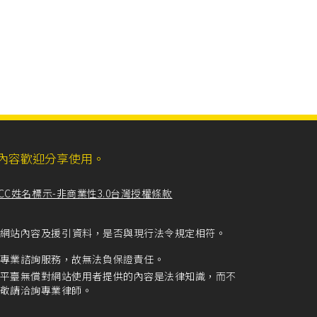
ll，網站內容歡迎分享使用。
CC姓名標示-非商業性3.0台灣授權條款
留意網站內容及援引資料，是否與現行法令規定相符。
專業諮詢服務，故無法負保證責任。
平臺無償對網站使用者提供的內容是法律知識，而不
敬請洽詢專業律師。