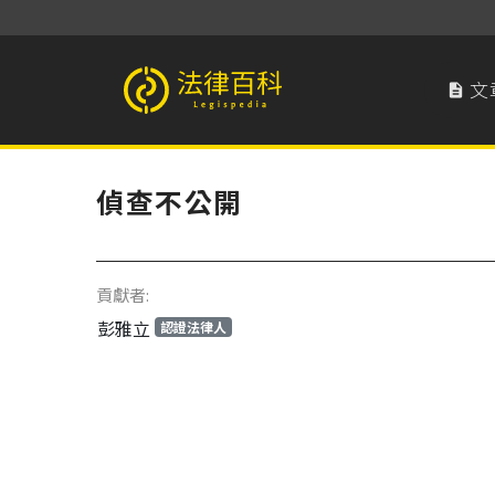
文

法律百科 Legispedia
偵查不公開
貢獻者:
彭雅立
認證法律人