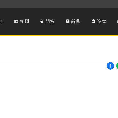
章
專欄
問答
辭典
範本



