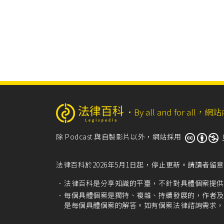
‧
By all and for a
除 Podcast 與自製影片以外，網站採用
法律百科於2026年5月1日起，停止更新。請讀者
法律百科是分享知識的平臺，不針對具體個案提供
每個具體個案是獨特、複雜、持續發展的，作者及
是每個具體個案的解答。如有個案法律諮詢需求，