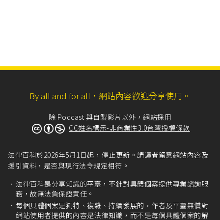
By all and for all，網站內容歡迎分享使用。
除 Podcast 與自製影片以外，網站採用
CC姓名標示-非商業性3.0台灣授權條款
法律百科於2026年5月1日起，停止更新。請讀者留意網站內容及
援引資料，是否與現行法令規定相符。
法律百科是分享知識的平臺，不針對具體個案提供專業諮詢服
務，故無法負保證責任。
每個具體個案是獨特、複雜、持續發展的，作者及平臺無償對
網站使用者提供的內容是法律知識，而不是每個具體個案的解