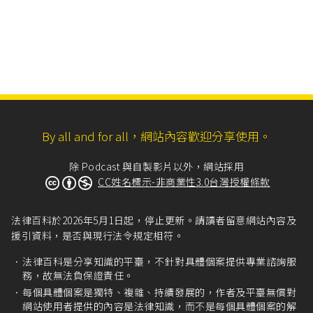
By all and for all，網站內容歡迎分享使用。
除 Podcast 與自製影片以外，網站採用
CC姓名標示-非商業性3.0台灣授權條款
法律百科於2026年5月1日起，停止更新。請讀者留意網站內容及
援引資料，是否與現行法令規定相符。
法律百科是分享知識的平臺，不針對具體個案提供專業諮詢服
務，故無法負保證責任。
每個具體個案是獨特、複雜、持續發展的，作者及平臺無償對
網站使用者提供的內容是法律知識，而不是每個具體個案的解