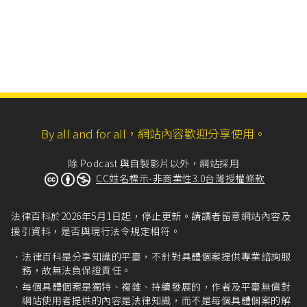
By all and for all，網站內容歡迎分享使用。
除 Podcast 與自製影片以外，網站採用
CC姓名標示-非商業性3.0台灣授權條款
法律百科於2026年5月1日起，停止更新。請讀者留意網站內容及
援引資料，是否與現行法令規定相符。
法律百科是分享知識的平臺，不針對具體個案提供專業諮詢服
務，故無法負保證責任。
每個具體個案是獨特、複雜、持續發展的，作者及平臺無償對
網站使用者提供的內容是法律知識，而不是每個具體個案的解