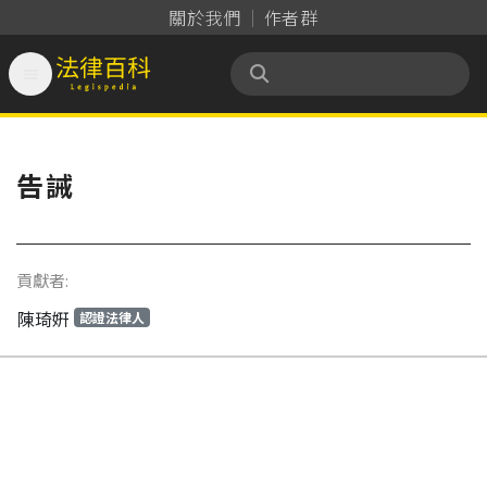
關於我們
作者群

法律百科 Legispedia
告誡
貢獻者:
陳琦姸
認證法律人