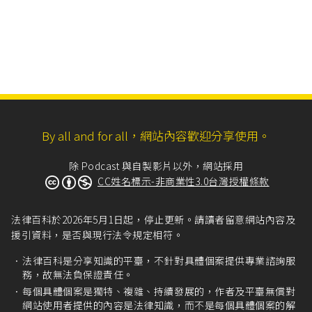
By all and for all，網站內容歡迎分享使用。
除 Podcast 與自製影片以外，網站採用
CC姓名標示-非商業性3.0台灣授權條款
法律百科於2026年5月1日起，停止更新。請讀者留意網站內容及
援引資料，是否與現行法令規定相符。
法律百科是分享知識的平臺，不針對具體個案提供專業諮詢服
務，故無法負保證責任。
每個具體個案是獨特、複雜、持續發展的，作者及平臺無償對
網站使用者提供的內容是法律知識，而不是每個具體個案的解