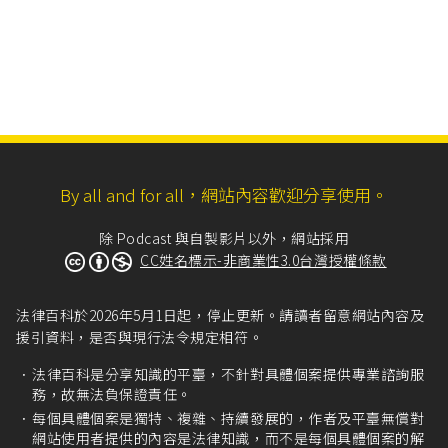
By all and for all，網站內容歡迎分享使用。
除 Podcast 與自製影片以外，網站採用
CC姓名標示-非商業性3.0台灣授權條款
法律百科於2026年5月1日起，停止更新。請讀者留意網站內容及
援引資料，是否與現行法令規定相符。
法律百科是分享知識的平臺，不針對具體個案提供專業諮詢服
務，故無法負保證責任。
每個具體個案是獨特、複雜、持續發展的，作者及平臺無償對
網站使用者提供的內容是法律知識，而不是每個具體個案的解