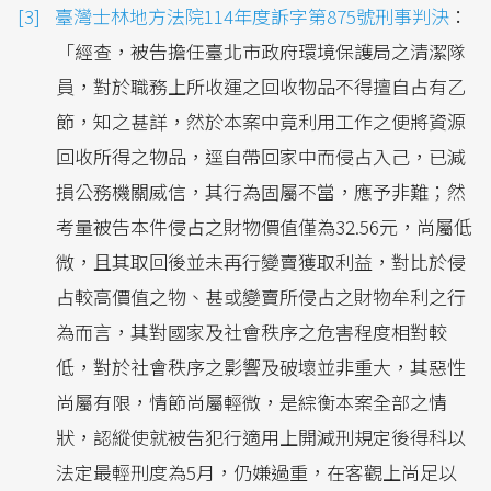
臺灣士林地方法院114年度訴字第875號刑事判決
：
「經查，被告擔任臺北市政府環境保護局之清潔隊
員，對於職務上所收運之回收物品不得擅自占有乙
節，知之甚詳，然於本案中竟利用工作之便將資源
回收所得之物品，逕自帶回家中而侵占入己，已減
損公務機關威信，其行為固屬不當，應予非難；然
考量被告本件侵占之財物價值僅為32.56元，尚屬低
微，且其取回後並未再行變賣獲取利益，對比於侵
占較高價值之物、甚或變賣所侵占之財物牟利之行
為而言，其對國家及社會秩序之危害程度相對較
低，對於社會秩序之影響及破壞並非重大，其惡性
尚屬有限，情節尚屬輕微，是綜衡本案全部之情
狀，認縱使就被告犯行適用上開減刑規定後得科以
法定最輕刑度為5月，仍嫌過重，在客觀上尚足以