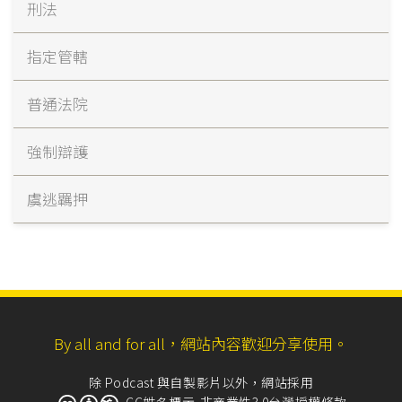
刑法
指定管轄
普通法院
強制辯護
虞逃羈押
By all and for all，網站內容歡迎分享使用。
除 Podcast 與自製影片以外，網站採用
CC姓名標示-非商業性3.0台灣授權條款