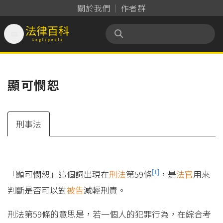
關於我們
作者群

法律百科 Legispedia
顯可憫恕
刑事法
[1]
「顯可憫恕」這個詞出現在
刑法
第59條
，是
法官
用來
判斷是否可以對
被告
減輕刑責。
刑法第59條的意思是，若一個人的犯罪行為，在綜合考