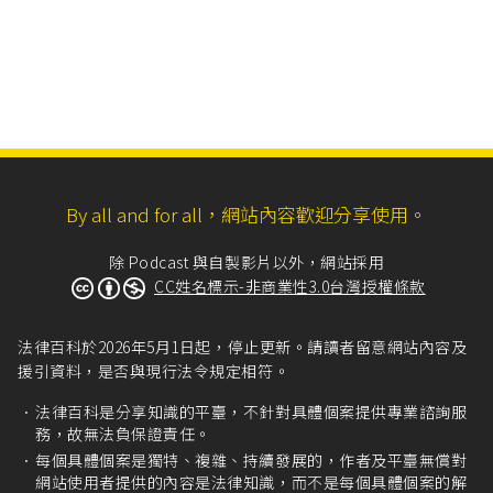
By all and for all，網站內容歡迎分享使用。
除 Podcast 與自製影片以外，網站採用
CC姓名標示-非商業性3.0台灣授權條款
法律百科於2026年5月1日起，停止更新。請讀者留意網站內容及
援引資料，是否與現行法令規定相符。
法律百科是分享知識的平臺，不針對具體個案提供專業諮詢服
務，故無法負保證責任。
每個具體個案是獨特、複雜、持續發展的，作者及平臺無償對
網站使用者提供的內容是法律知識，而不是每個具體個案的解