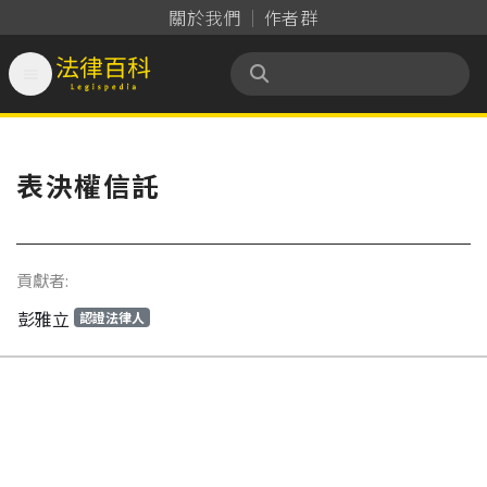
關於我們
作者群

法律百科 Legispedia
表決權信託
貢獻者:
彭雅立
認證法律人