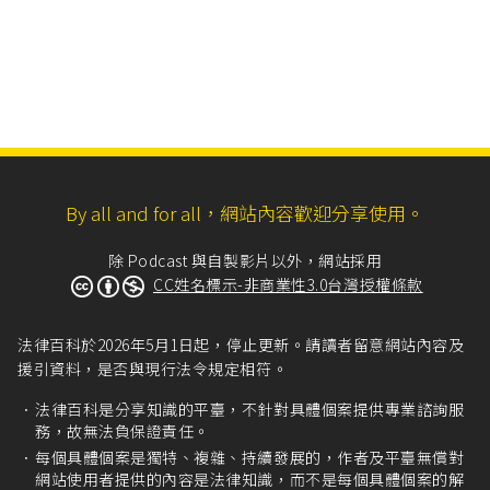
By all and for all，網站內容歡迎分享使用。
除 Podcast 與自製影片以外，網站採用
CC姓名標示-非商業性3.0台灣授權條款
法律百科於2026年5月1日起，停止更新。請讀者留意網站內容及
援引資料，是否與現行法令規定相符。
法律百科是分享知識的平臺，不針對具體個案提供專業諮詢服
務，故無法負保證責任。
每個具體個案是獨特、複雜、持續發展的，作者及平臺無償對
網站使用者提供的內容是法律知識，而不是每個具體個案的解