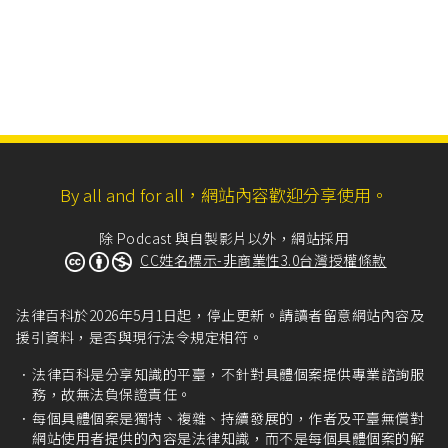
By all and for all，網站內容歡迎分享使用。
除 Podcast 與自製影片以外，網站採用
CC姓名標示-非商業性3.0台灣授權條款
法律百科於2026年5月1日起，停止更新。請讀者留意網站內容及
援引資料，是否與現行法令規定相符。
法律百科是分享知識的平臺，不針對具體個案提供專業諮詢服
務，故無法負保證責任。
每個具體個案是獨特、複雜、持續發展的，作者及平臺無償對
網站使用者提供的內容是法律知識，而不是每個具體個案的解