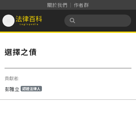
關於我們
作者群

法律百科 Legispedia
選擇之債
貢獻者:
彭雅立
認證法律人