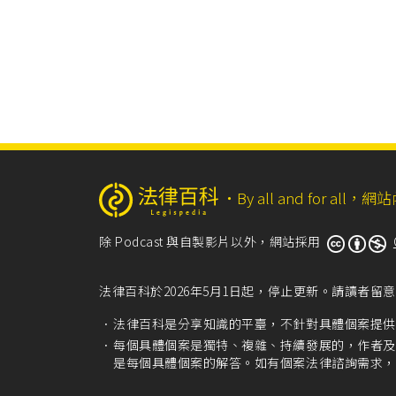
‧
By all and for a
除 Podcast 與自製影片以外，網站採用
法律百科於2026年5月1日起，停止更新。請讀者
法律百科是分享知識的平臺，不針對具體個案提供
每個具體個案是獨特、複雜、持續發展的，作者及
是每個具體個案的解答。如有個案法律諮詢需求，