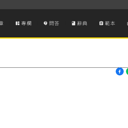
章
專欄
問答
辭典
範本



