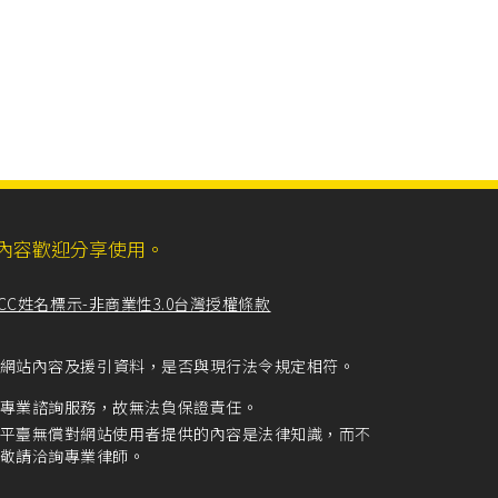
ll，網站內容歡迎分享使用。
CC姓名標示-非商業性3.0台灣授權條款
留意網站內容及援引資料，是否與現行法令規定相符。
專業諮詢服務，故無法負保證責任。
平臺無償對網站使用者提供的內容是法律知識，而不
敬請洽詢專業律師。