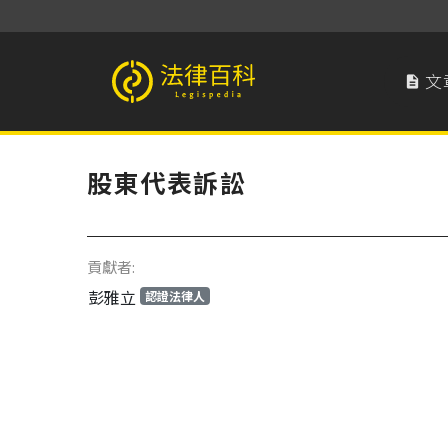
文

法律百科 Legispedia
股東代表訴訟
貢獻者:
彭雅立
認證法律人