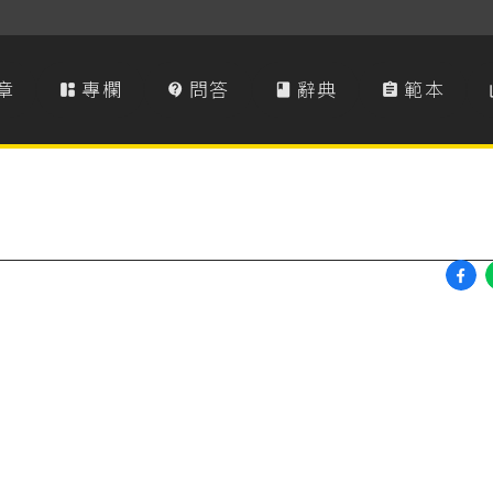
章
專欄
問答
辭典
範本



