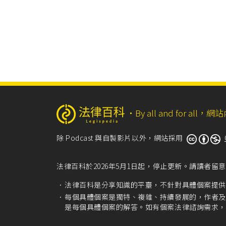
‧
By all and for a
除 Podcast 與自製影片以外，網站採用
法律百科於2026年5月1日起，停止更新。請讀者
法律百科是分享知識的平臺，不針對具體個案提供
每個具體個案是獨特、複雜、持續發展的，作者及
是每個具體個案的解答。如有個案法律諮詢需求，