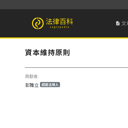
文

法律百科 Legispedia
資本維持原則
貢獻者:
彭雅立
認證法律人