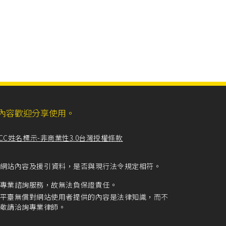
ll，網站內容歡迎分享使用。
CC姓名標示-非商業性3.0台灣授權條款
留意網站內容及援引資料，是否與現行法令規定相符。
專業諮詢服務，故無法負保證責任。
平臺無償對網站使用者提供的內容是法律知識，而不
敬請洽詢專業律師。