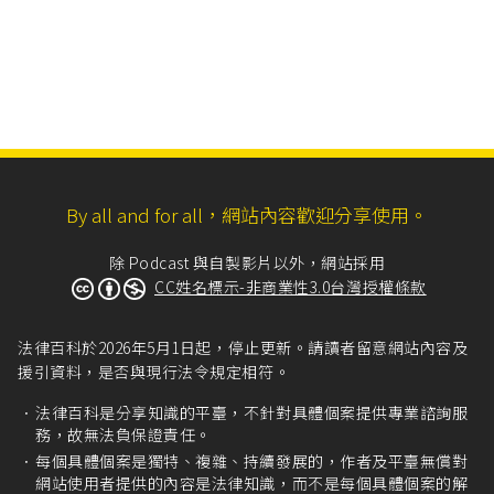
By all and for all，網站內容歡迎分享使用。
除 Podcast 與自製影片以外，網站採用
CC姓名標示-非商業性3.0台灣授權條款
法律百科於2026年5月1日起，停止更新。請讀者留意網站內容及
援引資料，是否與現行法令規定相符。
法律百科是分享知識的平臺，不針對具體個案提供專業諮詢服
務，故無法負保證責任。
每個具體個案是獨特、複雜、持續發展的，作者及平臺無償對
網站使用者提供的內容是法律知識，而不是每個具體個案的解