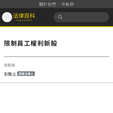
關於我們
作者群

法律百科 Legispedia
限制員工權利新股
貢獻者:
彭雅立
認證法律人