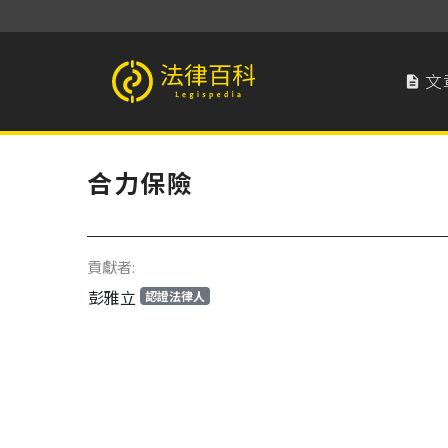
文

法律百科 Legispedia
合力保險
貢獻者:
彭雅立
認證法律人