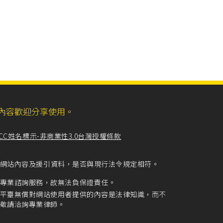
ll，網站內容歡迎分享使用。
CC姓名標示-非商業性3.0台灣授權條款
留意網站內容及援引資料，是否與現行法令規定相符。
專業諮詢服務，故無法負保證責任。
平臺無償對網站使用者提供的內容是法律知識，而不
敬請洽詢專業律師。