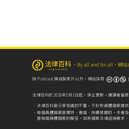
‧
By all and for a
除 Podcast 與自製影片以外，網站採用
法律百科於2026年5月1日起，停止更新。請讀者
法律百科是分享知識的平臺，不針對具體個案提供
每個具體個案是獨特、複雜、持續發展的，作者及
是每個具體個案的解答。如有個案法律諮詢需求，