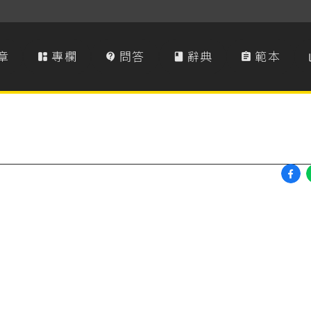
章
專欄
問答
辭典
範本



