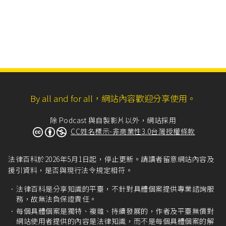
By all and for all，網站內容歡迎分享使用。
除 Podcast 與自製影片以外，網站採用
CC姓名標示-非商業性3.0台灣授權條款
法律百科於2026年5月1日起，停止更新。請讀者留意網站內容及
援引資料，是否與現行法令規定相符。
法律百科是分享知識的平臺，不針對具體個案提供專業諮詢服
務，故無法負保證責任。
每個具體個案是獨特、複雜、持續發展的，作者及平臺無償對
網站使用者提供的內容是法律知識，而不是每個具體個案的解