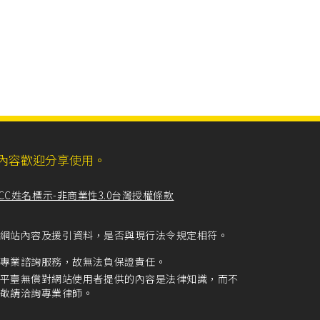
ll，網站內容歡迎分享使用。
CC姓名標示-非商業性3.0台灣授權條款
留意網站內容及援引資料，是否與現行法令規定相符。
專業諮詢服務，故無法負保證責任。
平臺無償對網站使用者提供的內容是法律知識，而不
敬請洽詢專業律師。