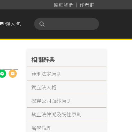
關於我們
作者群
懶人包

相關辭典
罪刑法定原則
獨立法人格
揭穿公司面紗原則
禁止法律溯及既往原則
醫學倫理