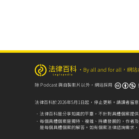
‧
By all and for a
除 Podcast 與自製影片以外，網站採用
法律百科於2026年5月1日起，停止更新。請讀者
法律百科是分享知識的平臺，不針對具體個案提供
每個具體個案是獨特、複雜、持續發展的，作者及
是每個具體個案的解答。如有個案法律諮詢需求，