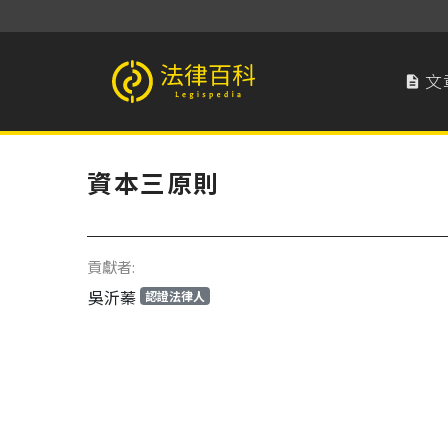
文

法律百科 Legispedia
資本三原則
貢獻者:
吳沂蓁
認證法律人