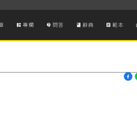
章
專欄
問答
辭典
範本



