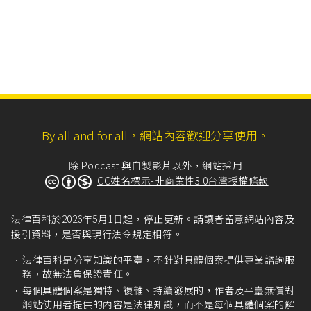
By all and for all，網站內容歡迎分享使用。
除 Podcast 與自製影片以外，網站採用
CC姓名標示-非商業性3.0台灣授權條款
法律百科於2026年5月1日起，停止更新。請讀者留意網站內容及
援引資料，是否與現行法令規定相符。
法律百科是分享知識的平臺，不針對具體個案提供專業諮詢服
務，故無法負保證責任。
每個具體個案是獨特、複雜、持續發展的，作者及平臺無償對
網站使用者提供的內容是法律知識，而不是每個具體個案的解