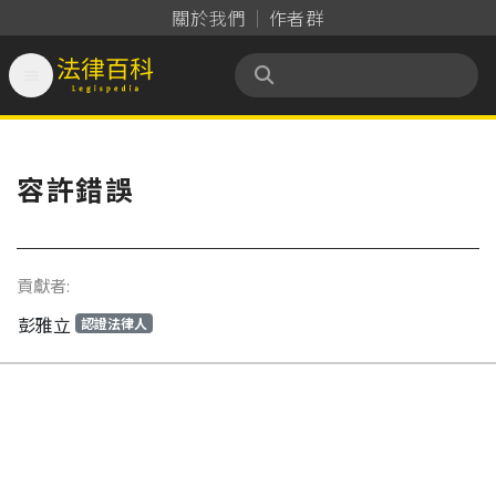
關於我們
作者群

法律百科 Legispedia
容許錯誤
貢獻者:
彭雅立
認證法律人