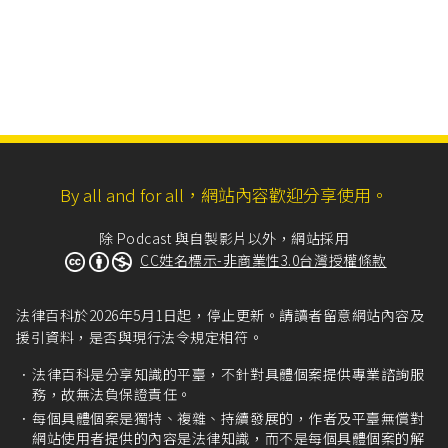
By all and for all，網站內容歡迎分享使用。
除 Podcast 與自製影片以外，網站採用
CC姓名標示-非商業性3.0台灣授權條款
法律百科於2026年5月1日起，停止更新。請讀者留意網站內容及
援引資料，是否與現行法令規定相符。
法律百科是分享知識的平臺，不針對具體個案提供專業諮詢服
務，故無法負保證責任。
每個具體個案是獨特、複雜、持續發展的，作者及平臺無償對
網站使用者提供的內容是法律知識，而不是每個具體個案的解