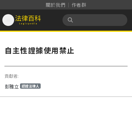
關於我們
作者群

法律百科 Legispedia
自主性證據使用禁止
貢獻者:
彭雅立
認證法律人