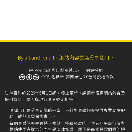
By all and for all，網站內容歡迎分享使用。
除 Podcast 與自製影片以外，網站採用
CC姓名標示-非商業性3.0台灣授權條款
法律百科於2026年5月1日起，停止更新。請讀者留意網站內容及
援引資料，是否與現行法令規定相符。
法律百科是分享知識的平臺，不針對具體個案提供專業諮詢服
務，故無法負保證責任。
每個具體個案是獨特、複雜、持續發展的，作者及平臺無償對
網站使用者提供的內容是法律知識，而不是每個具體個案的解