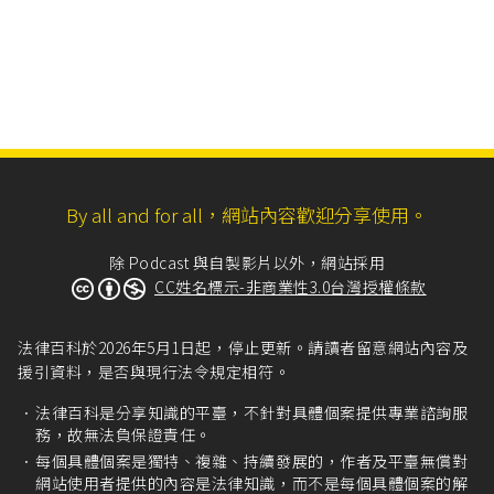
By all and for all，網站內容歡迎分享使用。
除 Podcast 與自製影片以外，網站採用
CC姓名標示-非商業性3.0台灣授權條款
法律百科於2026年5月1日起，停止更新。請讀者留意網站內容及
援引資料，是否與現行法令規定相符。
法律百科是分享知識的平臺，不針對具體個案提供專業諮詢服
務，故無法負保證責任。
每個具體個案是獨特、複雜、持續發展的，作者及平臺無償對
網站使用者提供的內容是法律知識，而不是每個具體個案的解