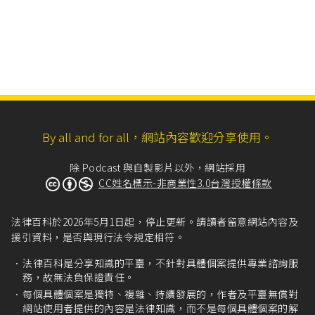
By all and for all，網站內容歡迎分享使用。
除 Podcast 與自製影片以外，網站採用
CC姓名標示-非商業性3.0台灣授權條款
法律百科於2026年5月1日起，停止更新。請讀者留意網站內容及
援引資料，是否與現行法令規定相符。
法律百科是分享知識的平臺，不針對具體個案提供專業諮詢服
務，故無法負保證責任。
每個具體個案是獨特、複雜、持續發展的，作者及平臺無償對
網站使用者提供的內容是法律知識，而不是每個具體個案的解