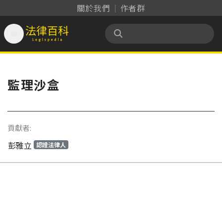
關於我們
作者群

法律百科 Legispedia
監理沙盒
貢獻者:
彭雅立
認證法律人