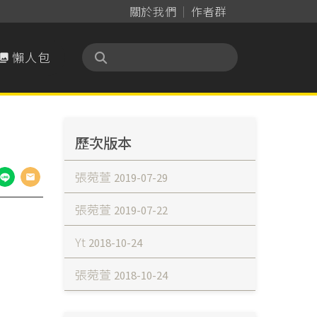
關於我們
作者群
懶人包

歷次版本
張菀萱
2019-07-29
張菀萱
2019-07-22
Yt
2018-10-24
張菀萱
2018-10-24