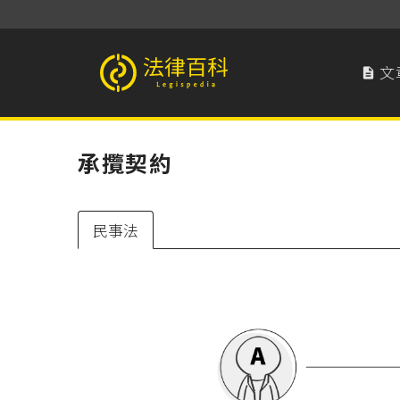
文

法律百科 Legispedia
承攬契約
民事法