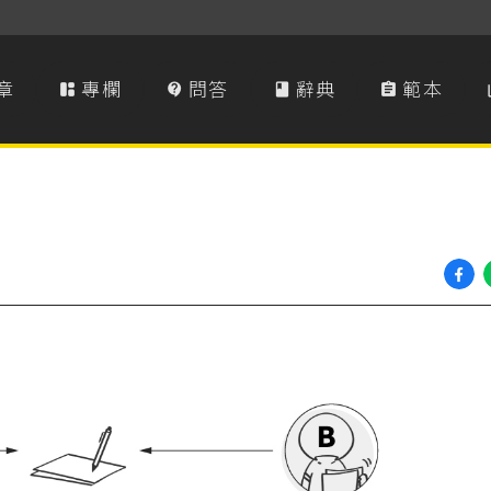
章
專欄
問答
辭典
範本



