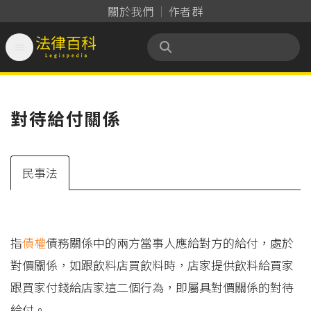
關於我們
作者群

法律百科 Legispedia
對待給付關係
民事法
指
債權
債務關係中的兩方當事人應給對方的給付，處於
對價關係，如跟飲料店買飲料時，店家提供飲料給買家
跟買家付錢給店家這二個行為，即屬具對價關係的對待
給付。