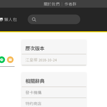
關於我們
作者群
懶人包

歷次版本
江皇樺
2018-10-24
相關辭典
發卡機構
特約商店