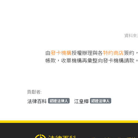
資料來
由
發卡機構
授權辦理與各
特約商店
簽約
帳款，收單機構再彙整向發卡機構請款
貢獻者:
法律百科
江皇樺
認證法律人
認證法律人