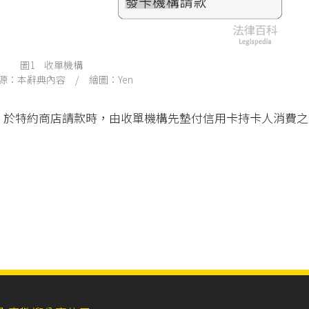
圖1 收單機構
源：本辭典內容 / 繪圖：Yen
，於特約商店請款時，由收單機構先墊付信用卡持卡人消費之
。