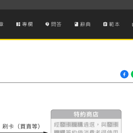
章
專欄
問答
辭典
範本



