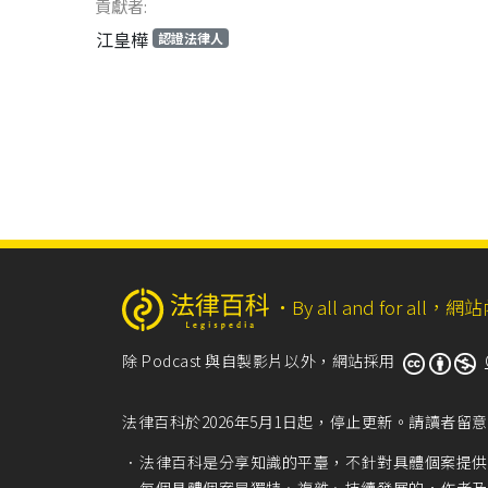
貢獻者:
江皇樺
認證法律人
‧
By all and for a
除 Podcast 與自製影片以外，網站採用
法律百科於2026年5月1日起，停止更新。請讀者
法律百科是分享知識的平臺，不針對具體個案提供
每個具體個案是獨特、複雜、持續發展的，作者及