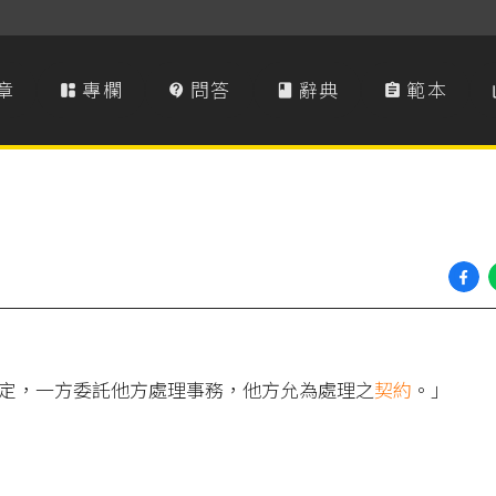
章
專欄
問答
辭典
範本




定，一方委託他方處理事務，他方允為處理之
契約
。」