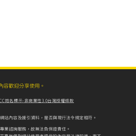
ll，網站內容歡迎分享使用。
CC姓名標示-非商業性3.0台灣授權條款
留意網站內容及援引資料，是否與現行法令規定相符。
專業諮詢服務，故無法負保證責任。
平臺無償對網站使用者提供的內容是法律知識，而不