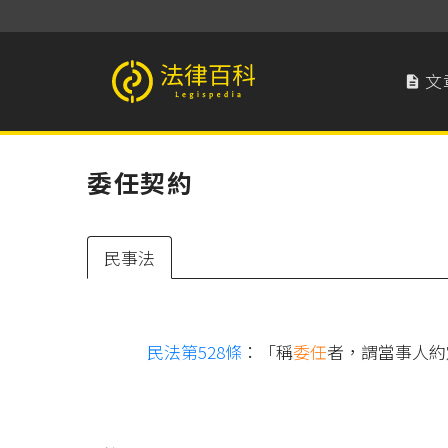
文

法律百科 Legispedia
委任契約
民事法
民法第528條
：「稱
委任
者，謂當事人約