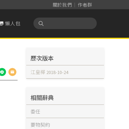
關於我們
作者群
懶人包

歷次版本
江皇樺
2018-10-24
相關辭典
委任
要物契約