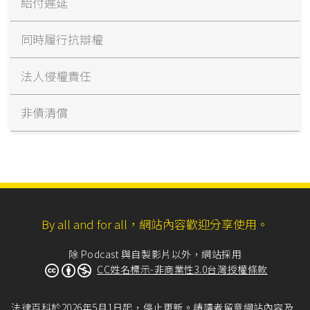
給付遲延
同時履行抗辯權
法人侵權責任
非債清償
By all and for all，網站內容歡迎分享使用。
除 Podcast 與自製影片以外，網站採用
CC姓名標示-非商業性3.0台灣授權條款
法律百科於2026年5月1日起，停止更新。請讀者留意網站內容及