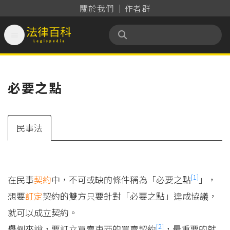
關於我們
作者群

法律百科 Legispedia
必要之點
民事法
[1]
在民事
契約
中，不可或缺的條件稱為「必要之點
」，
想要
訂定
契約的雙方只要針對「必要之點」達成協議，
就可以成立契約。
[2]
舉例來說，要訂立買賣東西的買賣契約
，最重要的就