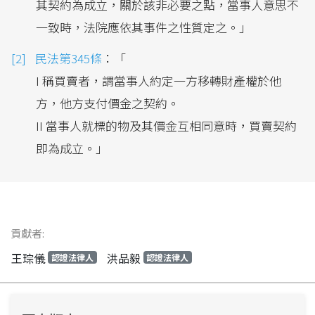
其契約為成立，關於該非必要之點，當事人意思不
一致時，法院應依其事件之性質定之。」
民法第345條
：「
I 稱買賣者，謂當事人約定一方移轉財產權於他
方，他方支付價金之契約。
II 當事人就標的物及其價金互相同意時，買賣契約
即為成立。」
貢獻者:
王琮儀
洪品毅
認證法律人
認證法律人