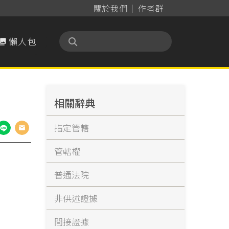
關於我們
作者群
懶人包

相關辭典
指定管轄
管轄權
普通法院
非供述證據
間接證據