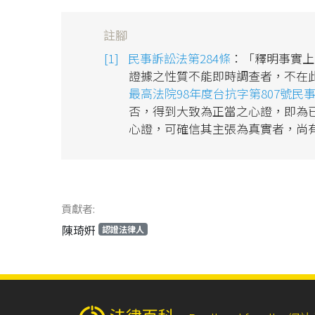
註腳
民事訴訟法第284條
：「釋明事實上
證據之性質不能即時調查者，不在
最高法院98年度台抗字第807號民
否，得到大致為正當之心證，即為
心證，可確信其主張為真實者，尚
貢獻者:
陳琦姸
認證法律人