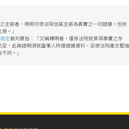
之主張者，得用可使法院信其主張為真實之一切證據。但依
此限。」
事裁定
裁判要旨：「又稱釋明者，僅係法院就某項事實之存
已足，此與證明須就當事人所提證據資料，足使法院產生堅
有不同。」