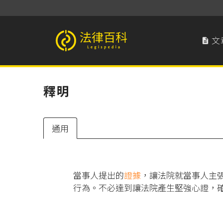
文

法律百科 Legispedia
釋明
通用
當事人提出的
證據
，讓法院就當事人主
行為。不必達到讓法院產生堅強心證，