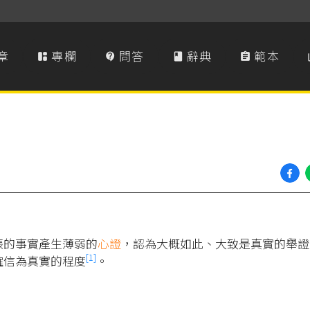
章
專欄
問答
辭典
範本




張的事實產生薄弱的
心證
，認為大概如此、大致是真實的舉證
[1]
確信為真實的程度
。