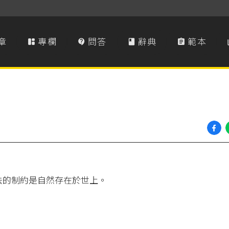
章
專欄
問答
辭典
範本




法的制約是自然存在於世上。