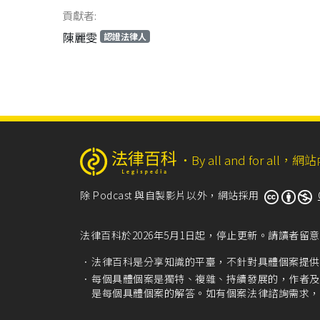
貢獻者:
陳麗雯
認證法律人
‧
By all and for a
除 Podcast 與自製影片以外，網站採用
法律百科於2026年5月1日起，停止更新。請讀者
法律百科是分享知識的平臺，不針對具體個案提供
每個具體個案是獨特、複雜、持續發展的，作者及
是每個具體個案的解答。如有個案法律諮詢需求，