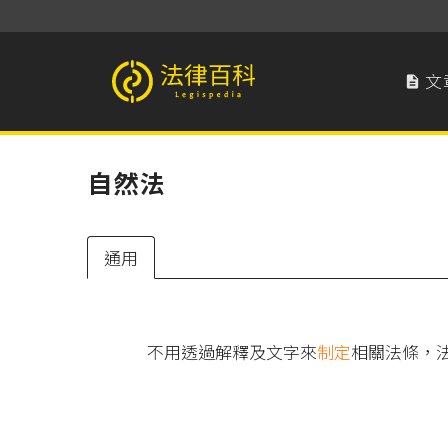
文

法律百科 Legispedia
自然法
通用
不用透過解釋及文字來
制定
相關法條，