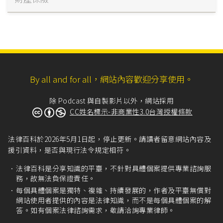
By all and for all，網站內容歡迎分享使用。
除 Podcast 與自製影片以外，網站採用
CC姓名標示-非商業性3.0台灣授權條款
法律百科於2026年5月1日起，停止更新。請讀者留意網站內容及
援引資料，是否與現行法令規定相符。
法律百科是分享知識的平臺，不針對具體個案提供專業諮詢服
務，故無法負保證責任。
每個具體個案是獨特、複雜、持續發展的，作者及平臺無償對
網站使用者提供的內容是法律知識，而不是每個具體個案的解
答。如有個案法律諮詢需求，敬請洽詢專業律師。